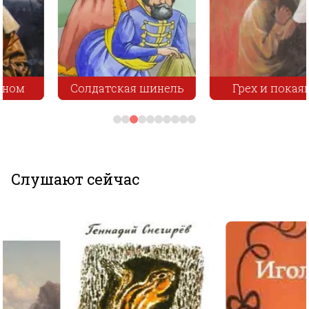
Солдатская шинель
Грех и покаяние
Слушают сейчас