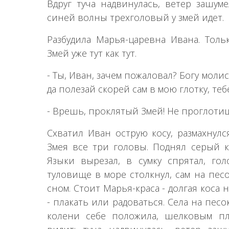
Вдруг туча надвинулась, ветер зашуме
синей волны трехголовый у змей идет.
Разбудила Марья-царевна Ивана. Толь
Змей уже тут как тут.
- Ты, Иван, зачем пожаловал? Богу моли
да полезай скорей сам в мою глотку, тебе
- Врешь, проклятый Змей! Не проглоти
Схватил Иван острую косу, размахнулс
Змея все три головы. Поднял серый к
Языки вырезал, в сумку спрятал, го
туловище в море столкнул, сам на песо
сном. Стоит Марья-краса - долгая коса 
- плакать или радоваться. Села на песо
колени себе положила, шелковым пл