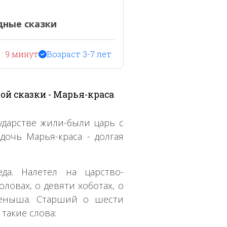
дные сказки
: 9 минут
Возраст 3-7 лет
ой сказки - Марья-краса
ударстве жили-были царь с
дочь Марья-краса - долгая
а. Налетел на царство-
ловах, о девяти хоботах, о
ееныша. Старший о шести
 такие слова: