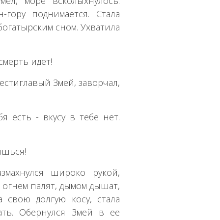
мел, море всколыхнулось.
-гору поднимается. Стала
богатырским сном. Ухватила
смерть идет!
шестиглавый Змей, заворчал,
я есть - вкусу в тебе нет.
ишься!
змахнулся широко рукой,
 огнем палят, дымом дышат,
а свою долгую косу, стала
ать. Обернулся Змей в ее