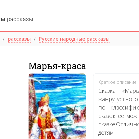
ны
рассказы
рассказы
Русские народные рассказы
Марья-краса
Краткое описание
Сказка «Марь
жанру устного
по классифик
сказок ее мо
сказке.Отлич
детям.