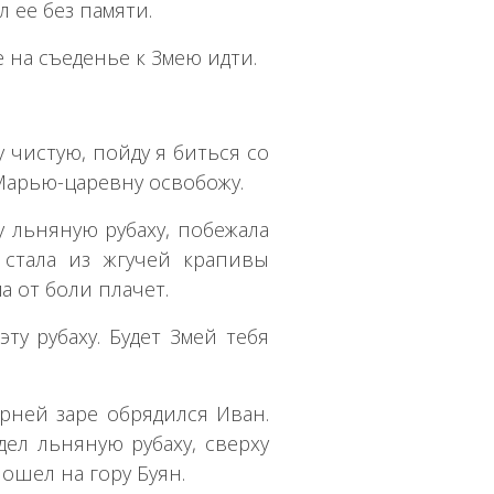
 ее без памяти.
 на съеденье к Змею идти.
у чистую, пойду я биться со
Марью-царевну освобожу.
у льняную рубаху, побежала
 стала из жгучей крапивы
ма от боли плачет.
эту рубаху. Будет Змей тебя
ерней заре обрядился Иван.
дел льняную рубаху, сверху
ошел на гору Буян.