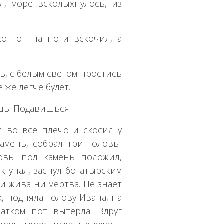
л, море всколыхнулось, из
ко тот на ноги вскочил, а
сь, с белым светом простись
 же легче будет.
шь! Подавишься.
я во все плечо и скосил у
амень, собрал три головы.
ловы под камень положил,
к упал, заснул богатырским
ни жива ни мертва. Не знает
к, подняла голову Ивана, на
атком пот вытерла. Вдруг