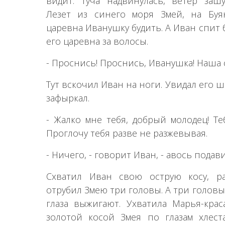
видит: туча надвинулась, ветер зашу
Лезет из синего моря Змей, на Буян
царевна Иванушку будить. А Иван спит 
его царевна за волосы.
- Проснись! Проснись, Иванушка! Наша 
Тут вскочил Иван на ноги. Увидал его 
зафыркал.
- Жалко мне тебя, добрый молодец! Теб
Проглочу тебя разве не разжевывая.
- Ничего, - говорит Иван, - авось подав
Схватил Иван свою острую косу, ра
отрубил Змею три головы. А три головы
глаза выжигают. Ухватила Марья-крас
золотой косой Змея по глазам хлест