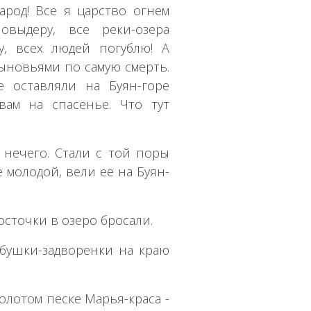
арод! Все я царство огнем
овыдеру, все реки-озера
у, всех людей погублю! А
ыновьями по самую смерть.
 оставляли на Буян-горе
вам на спасенье. Что тут
ь нечего. Стали с той поры
 молодой, вели ее на Буян-
осточки в озеро бросали.
абушки-задворенки на краю
золотом песке Марья-краса -