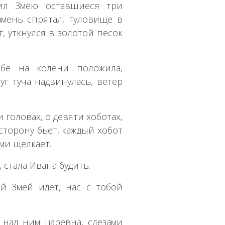
бил Змею оставшиеся три
амень спрятал, туловище в
г, уткнулся в золотой песок
ебе на колени положила,
г туча надвинулась, ветер
 головах, о девяти хоботах,
 сторону бьет, каждый хобот
ми щелкает.
 стала Ивана будить.
ий Змей идет, нас с тобой
над ним царевна, слезами