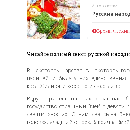
Автор сказки
Русские наро
Время чтения 
Читайте полный текст русской народн
В некотором царстве, в некотором гос
царицей. И была у них единственная 
коса. Жили они хорошо и счастливо.
Вдруг пришла на них страшная бед
государство страшный Змей о девяти го
девяти хвостах. С ним два сына Зм
головах, младший о трех. Закричал Змей