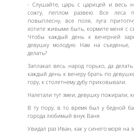
- Слушайте, царь с царицей и весь н
сожгу, пеплом развею. Все леса п
повыплесну, все поля, луга притопч
хотите живыми быть, кормите меня с с
Чтобы каждый день к вечерней заре
девушку молодую. Нам на съеденье, 
делать?
Заплакал весь народ горько, да делат
каждый день к вечеру брать по девушке
гору, к столетнему дубу приковывали.
Налетали тут змеи, девушку пожирали, к
В ту пору, в то время был у бедной б
города любимый внук Ваня.
Увидал раз Иван, как у синего моря на 