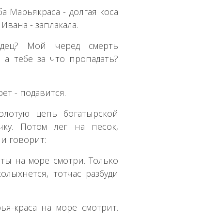
ба Марьякраса - долгая коса
Ивана - заплакала.
дец? Мой черед смерть
 а тебе за что пропадать?
рет - подавится.
олотую цепь богатырской
чку. Потом лег на песок,
и говорит:
 ты на море смотри. Только
колыхнется, тотчас разбуди
ья-краса на море смотрит.