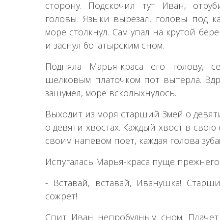
сторону. Подскочил тут Иван, отру
головы. Языки вырезал, головы под к
море столкнул. Сам упал на крутой бере
и заснул богатырским сном.
Подняла Марья-краса его голову, с
шелковым платочком пот вытерла. Вдру
зашумел, море всколыхнулось.
Выходит из моря старший Змей о девяти
о девяти хвостах. Каждый хвост в свою
своим напевом поет, каждая голова зуба
Испугалась Марья-краса пуще прежнего,
- Вставай, вставай, Иванушка! Старш
сожрет!
Спит Иван непробудным сном. Плачет 