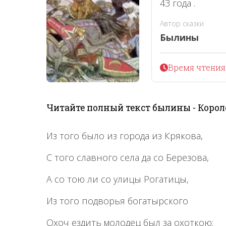
43 года .
Автор сказки
Былины
Время чтения 
Читайте полный текст былины - Корол
Из того было из города из Крякова,
С того славного села да со Березова,
А со тою ли со улицы Рогатицы,
Из того подворья богатырского
Охоч ездить молодец был за охоткою;