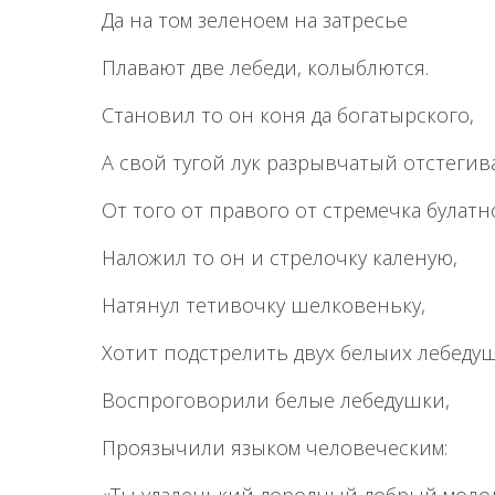
Да на том зеленоем на затресье
Плавают две лебеди, колыблются.
Становил то он коня да богатырского,
А свой тугой лук разрывчатый отстегив
От того от правого от стремечка булатн
Наложил то он и стрелочку каленую,
Натянул тетивочку шелковеньку,
Хотит подстрелить двух белыих лебедуш
Воспроговорили белые лебедушки,
Проязычили языком человеческим: