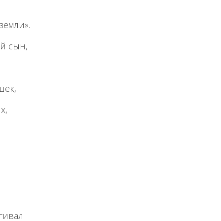
земли».
й сын,
шек,
х,
гивал