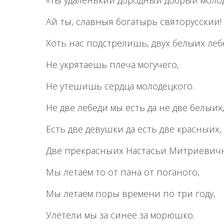
«Ты удаленький дородный добрый моло
Ай ты, славныя богатырь святорусскии!
Хоть нас подстрелишь, двух белыих леб
Не укрятаешь плеча могучего,
Не утешишь сердца молодецкого.
Не две лебеди мы есть да не две белыих
Есть две девушки да есть две красныих,
Две прекрасныих Настасьи Митриевич
Мы летаем то от пана от поганого,
Мы летаем поры времени по три году,
Улетели мы за синее за морюшко.