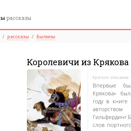
ны
рассказы
рассказы
Былины
Королевичи из Крякова
Краткое описание
Впервые бы
Крякова» был
году в книге
авторством
Гильфердинг.
слов портног