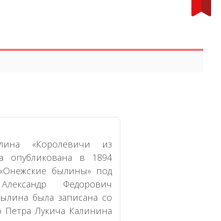
лина «Королевичи из
а опубликована в 1894
 «Онежские былины» под
 Александр Федорович
Былина была записана со
о Петра Лукича Калинина