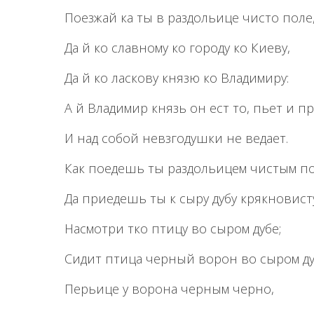
Поезжай ка ты в раздольице чисто поле
Да й ко славному ко городу ко Киеву,
Да й ко ласкову князю ко Владимиру:
А й Владимир князь он ест то, пьет и п
И над собой невзгодушки не ведает.
Как поедешь ты раздольицем чистым п
Да приедешь ты к сыру дубу крякновист
Насмотри тко птицу во сыром дубе;
Сидит птица черный ворон во сыром ду
Перьице у ворона черным черно,