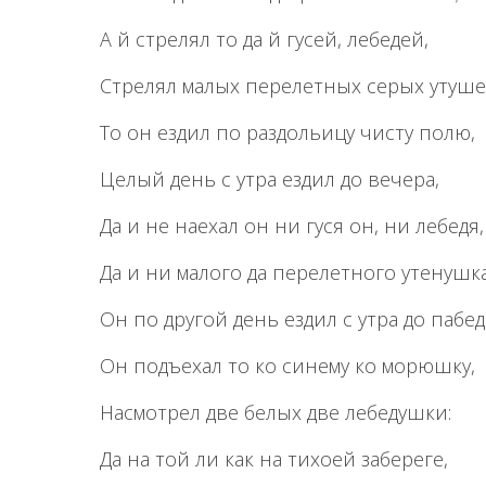
А й стрелял то да й гусей, лебедей,
Стрелял малых перелетных серых утуше
То он ездил по раздольицу чисту полю,
Целый день с утра ездил до вечера,
Да и не наехал он ни гуся он, ни лебедя,
Да и ни малого да перелетного утенушка
Он по другой день ездил с утра до пабед
Он подъехал то ко синему ко морюшку,
Насмотрел две белых две лебедушки:
Да на той ли как на тихоей забереге,