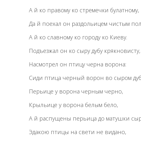
А й ко правому ко стремечки булатному,
Да й поехал он раздольицем чистым по
А й ко славному ко городу ко Киеву.
Подъезжал он ко сыру дубу крякновисту,
Насмотрел он птицу черна ворона:
Сиди птица черный ворон во сыром дуб
Перьице у ворона черным черно,
Крыльице у ворона белым бело,
А й распущены перьица до матушки сыр
Эдакою птицы на свети не видано,