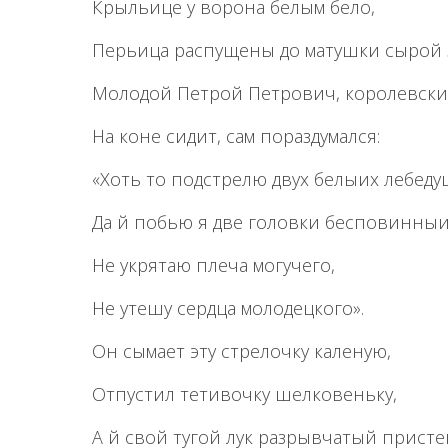
Крыльице у ворона белым бело,
Перьица распущены до матушки сырой 
Молодой Петрой Петрович, королевски
На коне сидит, сам пораздумался:
«Хоть то подстрелю двух белыих лебеду
Да й побью я две головки бесповинныи
Не укрятаю плеча могучего,
Не утешу сердца молодецкого».
Он сымает эту стрелочку каленую,
Отпустил тетивочку шелковеньку,
А й свой тугой лук разрывчатый присте