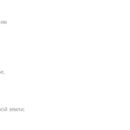
лем
е,
ой земли;