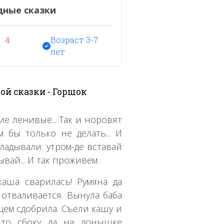
дные сказки
: 4
Возраст 3-7
лет
ой сказки - Горшок
ие ленивые... Так и норовят
 бы только не делать... И
кладывали: утром-де вставай
вай... И так проживем.
аша сварилась! Румяна да
 отваливается. Вынула баба
ицем сдобрила. Съели кашу и
е-то сбоку да на донышке