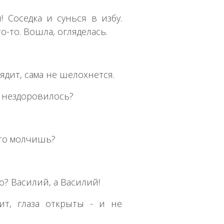
! Соседка и сунься в избу.
то-то. Вошла, огляделась.
лядит, сама не шелохнется.
й нездоровилось?
что молчишь?
то? Василий, а Василий!
ит, глаза открыты - и не