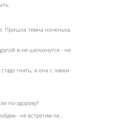
ыть.
ке. Пришла темна ноченька,
другой и не шелохнутся - не
стадо гнать, а она с лавки-
 ли по-здорову?
ойдем - не встретим ли...