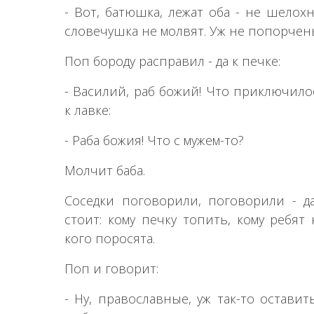
- Вот, батюшка, лежат оба - не шелохн
словечушка не молвят. Уж не попорчен
Поп бороду расправил - да к печке:
- Василий, раб божий! Что приключило
к лавке:
- Раба божия! Что с мужем-то?
Молчит баба.
Соседки поговорили, поговорили - д
стоит: кому печку топить, кому ребят 
кого поросята.
Поп и говорит:
- Ну, православные, уж так-то оставит