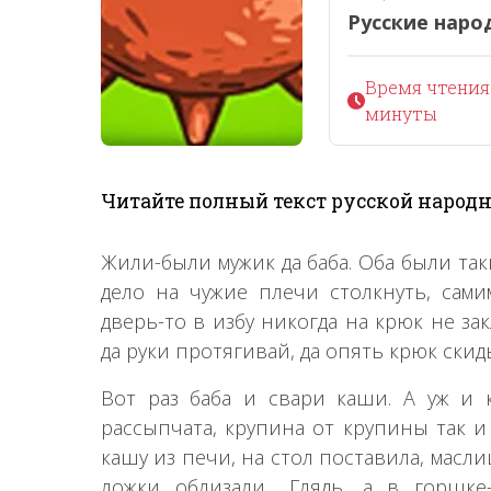
Русские наро
Время чтения 
минуты
Читайте полный текст русской народн
Жили-были мужик да баба. Оба были так
дело на чужие плечи столкнуть, самим
дверь-то в избу никогда на крюк не за
да руки протягивай, да опять крюк скиды
Вот раз баба и свари каши. А уж и к
рассыпчата, крупина от крупины так и
кашу из печи, на стол поставила, масл
ложки облизали... Глядь, а в горшк