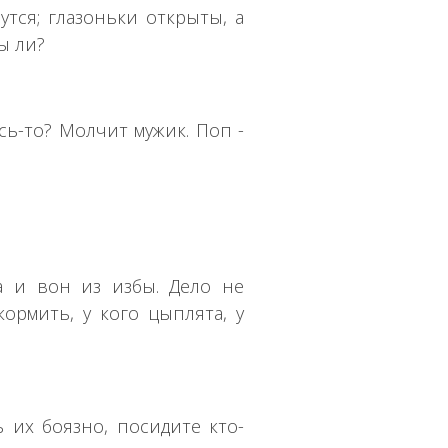
утся; глазоньки открыты, а
ы ли?
сь-то? Молчит мужик. Поп -
а и вон из избы. Дело не
кормить, у кого цыплята, у
ь их боязно, посидите кто-