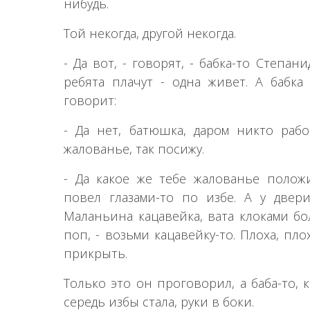
нибудь.
Той некогда, другой некогда.
- Да вот, - говорят, - бабка-то Степан
ребята плачут - одна живет. А бабка
говорит:
- Да нет, батюшка, даром никто рабо
жалованье, так посижу.
- Да какое же тебе жалованье полож
повел глазами-то по избе. А у двер
Маланьина кацавейка, вата клоками бол
поп, - возьми кацавейку-то. Плоха, пло
прикрыть.
Только это он проговорил, а баба-то, 
середь избы стала, руки в боки.