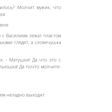
илось? Молчит мужик, что
ка:
вне:
и с Василием: лежат пластом
ньками глядят, а словечушка
: - Матушки! Да что это с
льюшка! Да почто молчите-
всем неладно выходит.