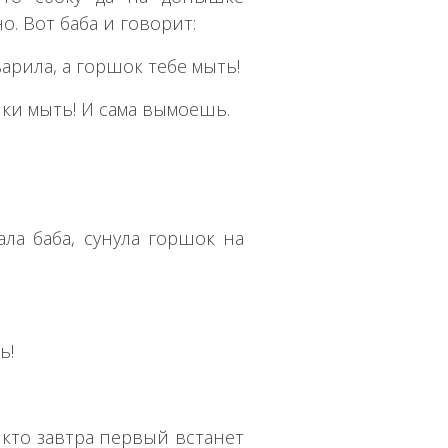
. Вот баба и говорит:
сварила, а горшок тебе мыть!
шки мыть! И сама вымоешь.
зала баба, сунула горшок на
ь!
: кто завтра первый встанет