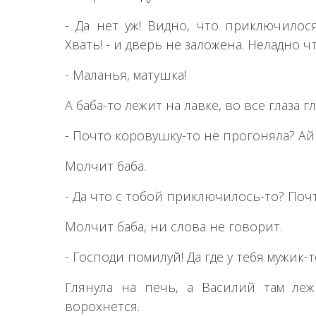
- Да нет уж! Видно, что приключилося
Хвать! - и дверь не заложена. Неладно ч
- Маланья, матушка!
А баба-то лежит на лавке, во все глаза г
- Почто коровушку-то не прогоняла? А
Молчит баба.
- Да что с тобой приключилось-то? По
Молчит баба, ни слова не говорит.
- Господи помилуй! Да где у тебя мужик-
Глянула на печь, а Василий там леж
ворохнется.