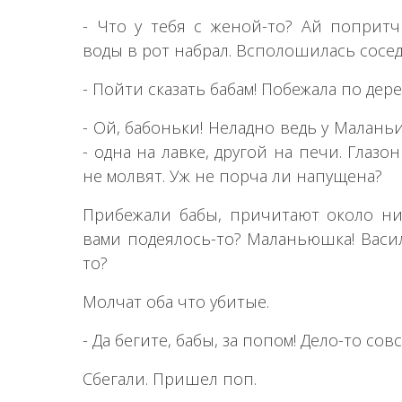
- Что у тебя с женой-то? Ай попритч
воды в рот набрал. Всполошилась сосед
- Пойти сказать бабам! Побежала по дере
- Ой, бабоньки! Неладно ведь у Малань
- одна на лавке, другой на печи. Глазо
не молвят. Уж не порча ли напущена?
Прибежали бабы, причитают около них
вами подеялось-то? Маланьюшка! Васи
то?
Молчат оба что убитые.
- Да бегите, бабы, за попом! Дело-то со
Сбегали. Пришел поп.