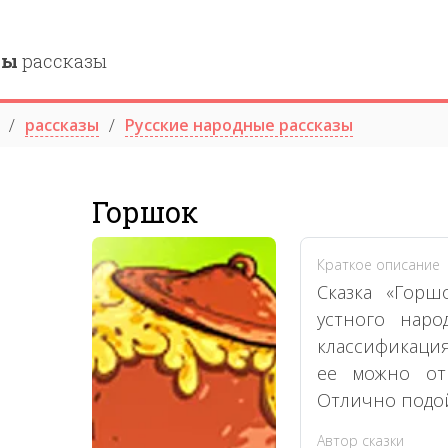
ны
рассказы
рассказы
Русские народные рассказы
Горшок
Краткое описание
Сказка «Горш
устного наро
классификация
ее можно отн
Отлично подой
Автор сказки