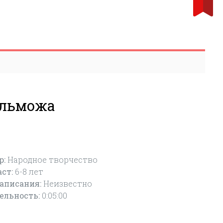
ельможа
р:
Народное творчество
аст:
6-8
лет
написания:
Неизвестно
ельность:
0:05:00