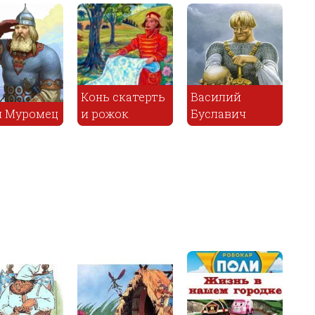
нь скатерть
Василий
рожок
Буславич
Терем мухи