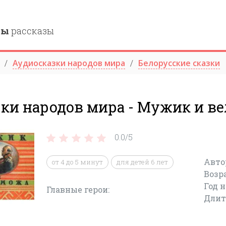
ны
рассказы
Аудиосказки народов мира
Белорусские сказки
зки народов мира - Мужик и в
0.0/
5
Авто
от 4 до 5 минут
для детей 6 лет
Возр
Год 
Главные герои:
Длит