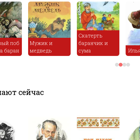
Скатерть
к и
баранчик и
Ко
едь
сума
Илья Муромец
и 
ают сейчас