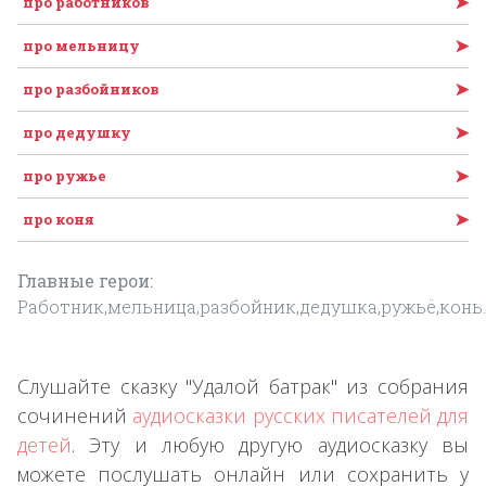
➤
про работников
➤
про мельницу
➤
про разбойников
➤
про дедушку
➤
про ружье
➤
про коня
Главные герои:
Работник,мельница,разбойник,дедушка,ружьё,конь.
Слушайте сказку "Удалой батрак" из собрания
сочинений
аудиосказки русских писателей для
детей
. Эту и любую другую аудиосказку вы
можете послушать онлайн или сохранить у