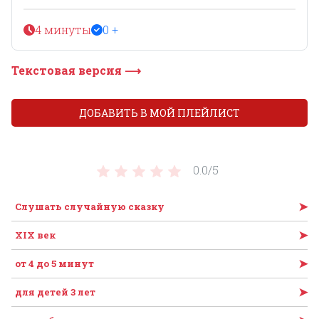
4 минуты
0 +
Текстовая версия ⟶
ДОБАВИТЬ В МОЙ ПЛЕЙЛИСТ
0.0/
5
➤
Слушать случайную сказку
➤
XIX век
➤
от 4 до 5 минут
➤
для детей 3 лет