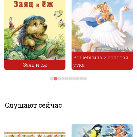
Вошебница и золотая
И в щепочке порой
утка
скрывается счастье
Слушают сейчас