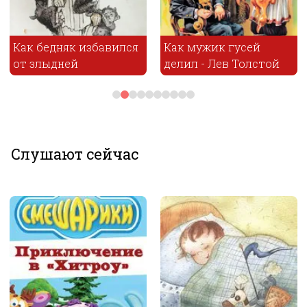
ился
Как мужик гусей
Лисичка-сестричк
делил - Лев Толстой
волк
Слушают сейчас