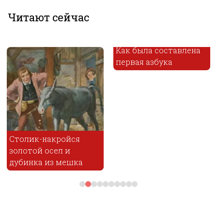
Читают сейчас
Как была составлена
первая азбука
Столик-накройся
золотой осел и
дубинка из мешка