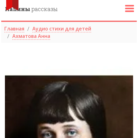
Папины
рассказы
Главная
Аудио стихи для детей
Ахматова Анна