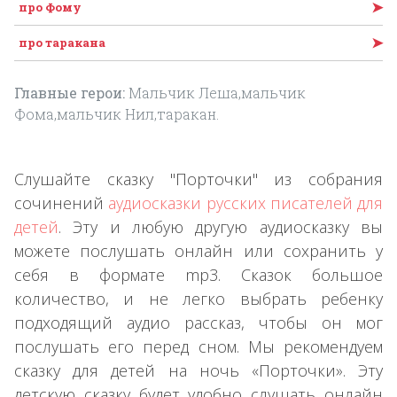
➤
про Фому
➤
про таракана
Главные герои:
Мальчик Леша,мальчик
Фома,мальчик Нил,таракан.
Слушайте сказку "Порточки" из собрания
сочинений
аудиосказки русских писателей для
детей
. Эту и любую другую аудиосказку вы
можете послушать онлайн или сохранить у
себя в формате mp3. Сказок большое
количество, и не легко выбрать ребенку
подходящий аудио рассказ, чтобы он мог
послушать его перед сном. Мы рекомендуем
сказку для детей на ночь «Порточки». Эту
детскую сказку будет удобно слушать онлайн