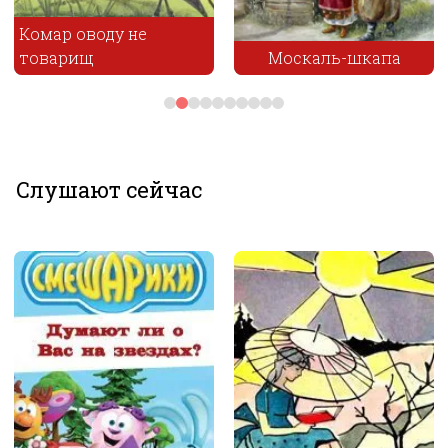
Комар оводу не
товарищ
Москаль-шкапа
Слушают сейчас