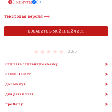
3 минуты
0 +
Текстовая версия ⟶
ДОБАВИТЬ В МОЙ ПЛЕЙЛИСТ
0.0/
5
➤
Слушать случайную сказку
➤
с 1900 - 1930 гг.
➤
до 3 минут
➤
для детей 5 лет
➤
про Лешу