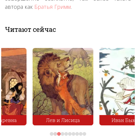
автора как
Братья Гримм
.
Читают сейчас
Лев и Лисица
Иван Быкович