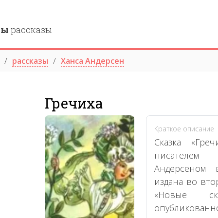
ны
рассказы
рассказы
Ханса Андерсен
Гречиха
Краткое описание
Сказка «Греч
писателем
Андерсеном 
издана во вто
«Новые ск
опубликованн