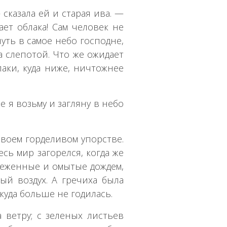
сказала ей и старая ива. —
ает облака! Сам человек не
нуть в самое небо господне,
ка слепотой. Что же ожидает
лаки, куда ниже, ничтожнее
е я возьму и загляну в небо
своем горделивом упорстве.
есь мир загорелся, когда же
веженные и омытые дождем,
ый воздух. А гречиха была
куда больше не годилась.
 ветру; с зеленых листьев