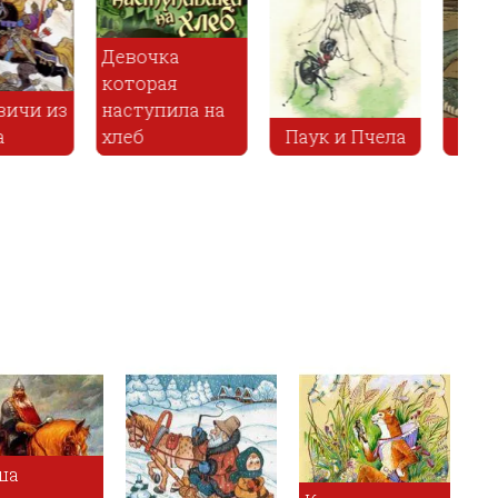
ан и змій
Соловьи
Работник
Алеша