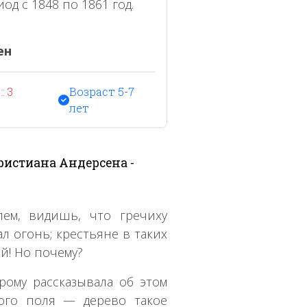
од с 1848 по 1861 год.
ен
: 3
Возраст 5-7
лет
ристиана Андерсена -
лем, видишь, что гречиху
л огонь; крестьяне в таких
й! Но почему?
рому рассказывала об этом
ного поля — дерево такое