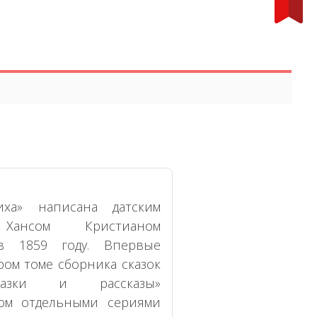
иха» написана датским
 Хансом Кристианом
в 1859 году. Впервые
ром томе сборника сказок
азки и рассказы»
ом отдельными сериями