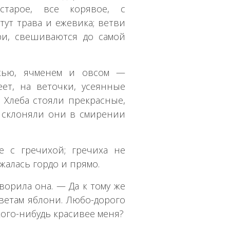
старое, все корявое, с
ут трава и ежевика; ветви
ри, свешиваются до самой
жью, ячменем и овсом —
еет, на веточки, усеянные
 Хлеба стояли прекрасные,
 склоняли они в смирении
е с гречихой; гречиха не
ржалась гордо и прямо.
ворила она. — Да к тому же
ветам яблони. Любо-дорого
кого-нибудь красивее меня?