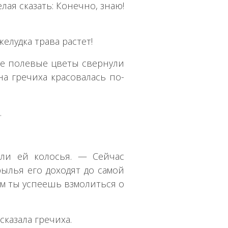
лая сказать: Конечно, знаю!
желудка трава растет!
се полевые цветы свернули
на гречиха красовалась по-
.
али ей колосья. — Сейчас
рылья его доходят до самой
чем ты успеешь взмолиться о
сказала гречиха.