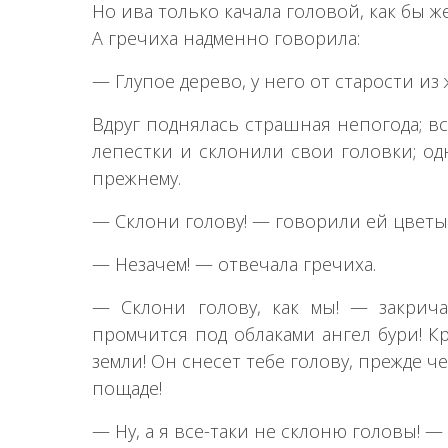
Но ива только качала головой, как бы же
А гречиха надменно говорила:
— Глупое дерево, у него от старости из 
Вдруг поднялась страшная непогода; в
лепестки и склонили свои головки; од
прежнему.
— Склони голову! — говорили ей цветы
— Незачем! — отвечала гречиха.
— Склони голову, как мы! — закрич
промчится под облаками ангел бури! К
земли! Он снесет тебе голову, прежде 
пощаде!
— Ну, а я все-таки не склоню головы! — 