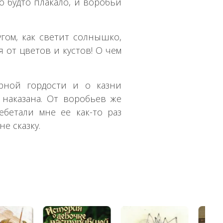
о будто плакало, и воробьи
гом, как светит солнышко,
ся от цветов и кустов! О чем
ерной гордости и о казни
 наказана. От воробьев же
бетали мне ее как-то раз
не сказку.