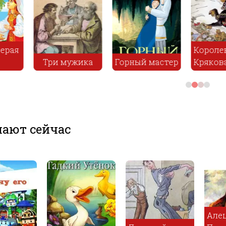
Девочка
которая
вичи из
наступила на
а
хлеб
Паук и Пчела
Циг
ают сейчас