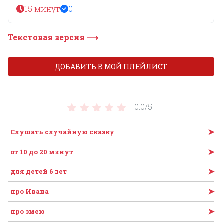
15 минут
0 +
Текстовая версия ⟶
ДОБАВИТЬ В МОЙ ПЛЕЙЛИСТ
0.0/
5
➤
Слушать случайную сказку
➤
от 10 до 20 минут
➤
для детей 6 лет
➤
про Ивана
➤
про змею