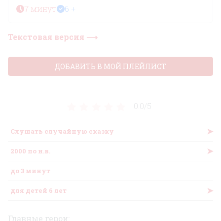
7 минут
6 +
Текстовая версия ⟶
ДОБАВИТЬ В МОЙ ПЛЕЙЛИСТ
0.0/
5
➤
Слушать случайную сказку
➤
2000 по н.в.
до 3 минут
➤
для детей 6 лет
Главные герои: