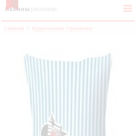
Папины
рассказы
Главная
Аудиосказки страшилки