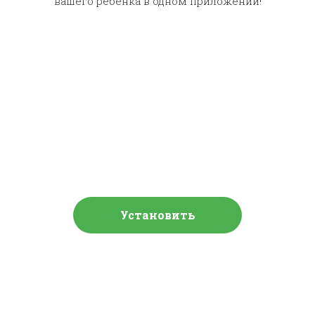
вашего ребёнка в одном приложении!
Слушают сейчас
Установить
Зима в
Мой свои буфера
Простоквашино