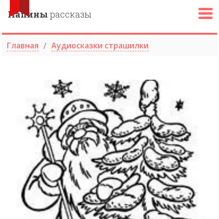
Папины
рассказы
Главная
Аудиосказки страшилки