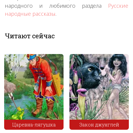
народного и любимого раздела
Русские
народные рассказы
.
Читают сейчас
ушка
Закон джунглей
Упирь и Мико