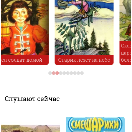
Сказка о Cиле-
царевиче и об Ивашке
Старик лезет на небо
белой рубашке
Слушают сейчас