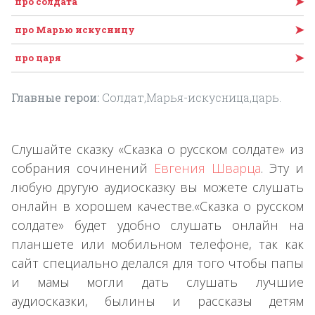
➤
про солдата
➤
про Марью искусницу
➤
про царя
Главные герои:
Солдат,Марья-искусница,царь.
Слушайте сказку «Сказка о русском солдате» из
собрания сочинений
Евгения Шварца
. Эту и
любую другую аудиосказку вы можете слушать
онлайн в хорошем качестве.«Сказка о русском
солдате» будет удобно слушать онлайн на
планшете или мобильном телефоне, так как
сайт специально делался для того чтобы папы
и мамы могли дать слушать лучшие
аудиосказки, былины и рассказы детям