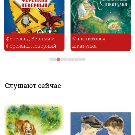
Ференанд Верный и
Малахитовая
Ференанд Неверный
шкатулка
Слушают сейчас