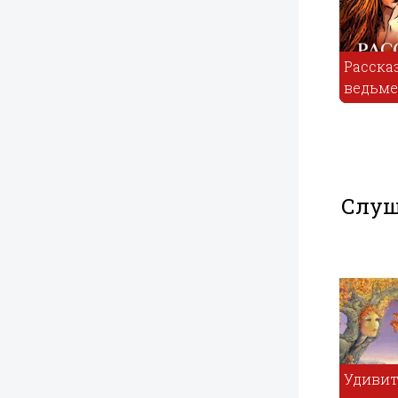
Три маленьких
Рассказ о
Середа
лесовик
ведьме
Слуш
Удив