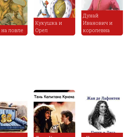
Дунай
Кукушка и
Иванович и
Упирь и
е
Орел
королевна
Миколай