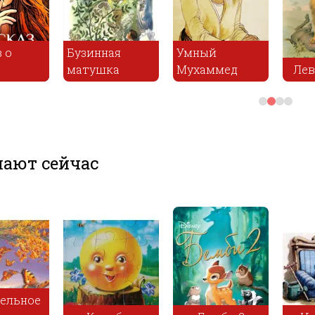
Бузинная
Умный
матушка
Мухаммед
Лев на ловл
ают сейчас
ительное