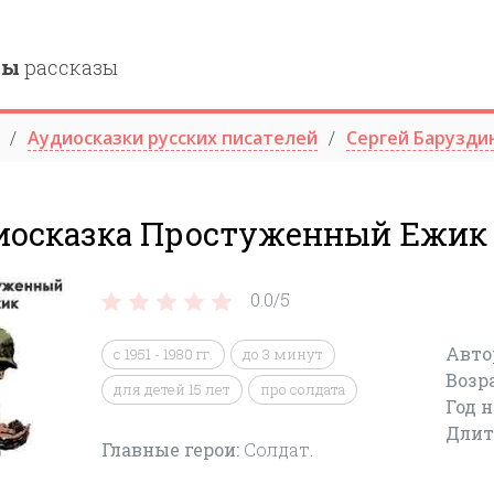
ны
рассказы
Аудиосказки русских писателей
Сергей Барузди
иосказка Простуженный Ежик
0.0/
5
Авто
с 1951 - 1980 гг.
до 3 минут
Возр
для детей 15 лет
про солдата
Год 
Длит
Главные герои:
Солдат.