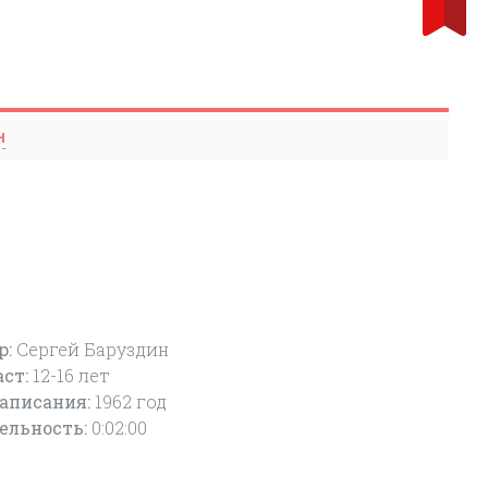
н
р:
Сергей Баруздин
аст:
12-16
лет
написания:
1962 год
ельность:
0:02:00