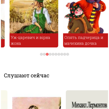
Уж-царевич и вірна
Опять падчерица и
жона
мачехина дочка
Слушают сейчас