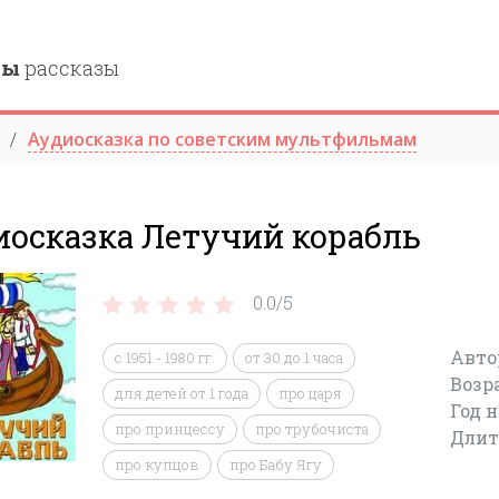
ны
рассказы
Аудиосказка по советским мультфильмам
иосказка Летучий корабль
0.0/
5
Авто
с 1951 - 1980 гг.
от 30 до 1 часа
Возр
для детей от 1 года
про царя
Год 
про принцессу
про трубочиста
Длит
про купцов
про Бабу Ягу