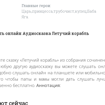
Главные герои:
Царь,принцесса,трубочист,купец,Баба
Яга.
ь онлайн Аудиосказка Летучий корабль
те сказку «Летучий корабль» из собрания сочин
любую другую аудиосказку вы можете слушать он
удобно слушать онлайн на планшете или мобильном
го чтобы папы и мамы могли дать слушать луч
енно бесплатно.
Аннотация:
ют сейчас