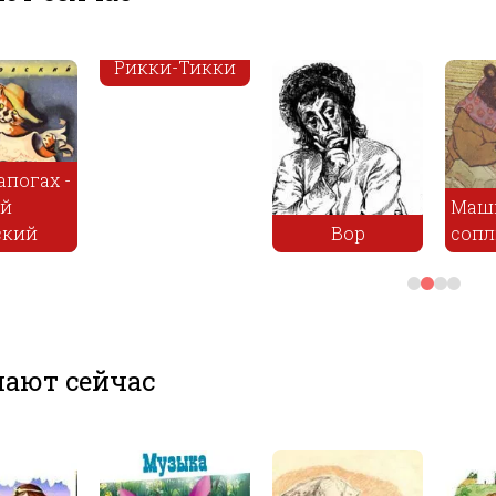
Рикки-Тикки
апогах -
ий
Маш
ский
Вор
сопл
ают сейчас