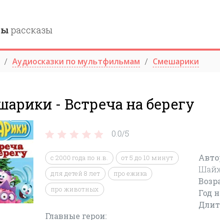
ны
рассказы
Аудиосказки по мультфильмам
Смешарики
арики - Встреча на берегу
0.0/
5
Авто
c 2000 года по н.в.
от 5 до 10 минут
Шайх
для детей 8 лет
про ежика
Возр
про животных
Год 
Длит
Главные герои: