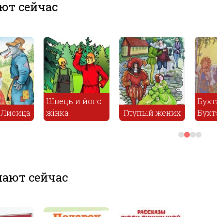
ют сейчас
Бухтан
Бухтанович
Загадки
Белая уточка
ают сейчас