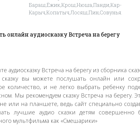
Бараш,Ёжик,Крош,Нюша,Панди,Кар-
Карыч,Копатыч,Лосяш,Пин,Совунья.
ь онлайн аудиосказку Встреча на берегу
те аудиосказку Встреча на берегу из сборника ск
 сказку вы можете послушать онлайн или сохр
е количество, и не легко выбрать ребенку подх
сном. Мы рекомендуем сказку Встреча на берегу. Э
не или на планшете, ведь сайт специально создав
ать лучшие аудио сказки детям совершенно б
ного мультфильма как «Смешарики»