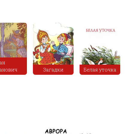
Купил мужик
гуся к
празднику и
Лиса-
повесил в
Панська
строитель
сенях
політика