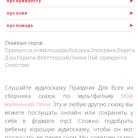
➤
про принцессу
➤
про пони
➤
про лошадь
Главные герои:
Принцесса,пони,лошади,Искорка,Эпплджек,Радуга
Дэш,Рарити,Флаттершай,Пинки Пай ,принцесса
Селестия.
Слушайте аудиосказку Праздник Для Всех из
сборника сказок по мультфильму
Мой
маленький пони
. Эту и любую другую сказку вы
можете послушать онлайн или сохранить у
себя в формате mp3. Сложно подобрать
ребенку хорошую аудиосказку, чтобы он мог
послушать ее перед сном. Мы советуем сказку