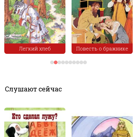
О мышке птичке и
Повесть о бражнике
колбаске
Слушают сейчас