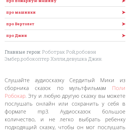
➤
про пожарную машину
➤
про машинки
➤
про Вертолет
➤
про Джин
Главные герои:
Роботрак Рой,робовэн
Эмбер,робокоптер Хэлли,девушка Джин.
Слушайте аудиосказку Сердитый Мики из
сборника сказок по мультфильмам
Поли
Робокар
. Эту и любую другую сказку вы можете
послушать онлайн или сохранить у себя в
формате mp3. Аудиосказок большое
количество, и не легко выбрать ребенку
подходящий сказку, чтобы он мог послушать