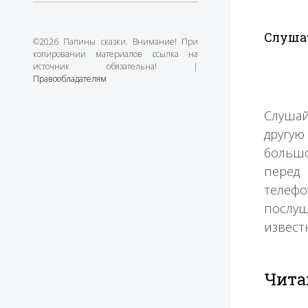
Слушат
©2026 Папины сказки. Внимание! При
копировании материалов ссылка на
источник обязательна! |
Правообладателям
Слушай
другую
большо
перед 
телефо
послуш
извест
Чита