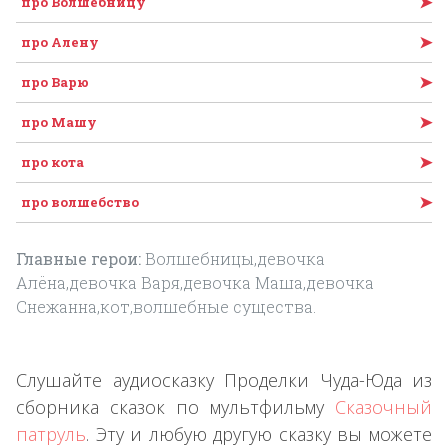
➤
про Волшебницу
➤
про Алену
➤
про Варю
➤
про Машу
➤
про кота
➤
про волшебство
Главные герои:
Волшебницы,девочка
Алёна,девочка Варя,девочка Маша,девочка
Снежанна,кот,волшебные существа.
Слушайте аудиосказку Проделки Чуда-Юда из
сборника сказок по мультфильму
Сказочный
патруль
. Эту и любую другую сказку вы можете