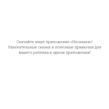
Повез мужик в город
Скачайте наше приложение «Несказки»!
три четверти ржи
Увлекательные сказки и полезные привычки для
продавать
Гном-Тихогром
вашего ребёнка в одном приложении!
Слушают сейчас