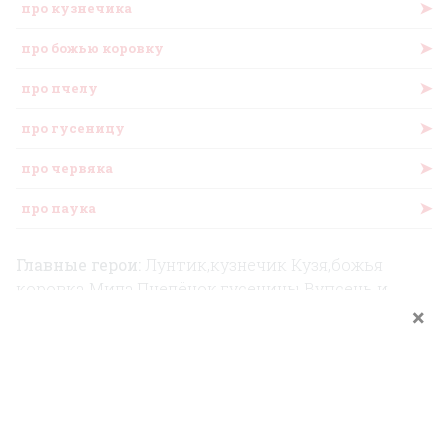
➤
про кузнечика
➤
про божью коровку
➤
про пчелу
➤
про гусеницу
➤
про червяка
➤
про паука
Главные герои:
Лунтик,кузнечик Кузя,божья
коровка Мила,Пчелёнок,гусеницы Вупсень и
×
Пупсень,Баба Капа,Дед Шер,Корней
Корнеевич,Дядя Шнюк.
Слушайте аудиосказку Доброе дело из
сборника сказок по мультфильму
Лунтик
. . Эту