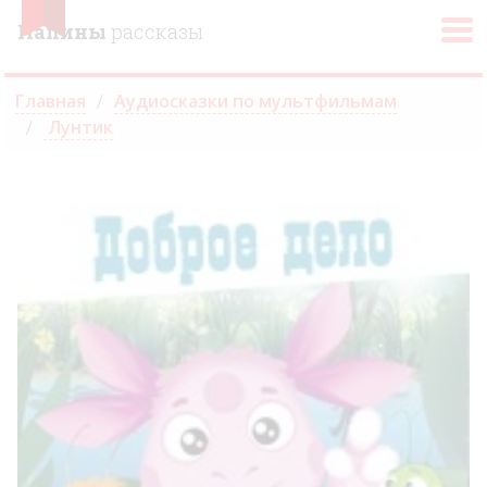
Папины
рассказы
Главная
Аудиосказки по мультфильмам
Лунтик