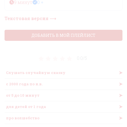
9 минут
0 +
Текстовая версия ⟶
ДОБАВИТЬ В МОЙ ПЛЕЙЛИСТ
0.0/
5
➤
Слушать случайную сказку
➤
c 2000 года по н.в.
➤
от 5 до 10 минут
➤
для детей от 1 года
➤
про волшебство