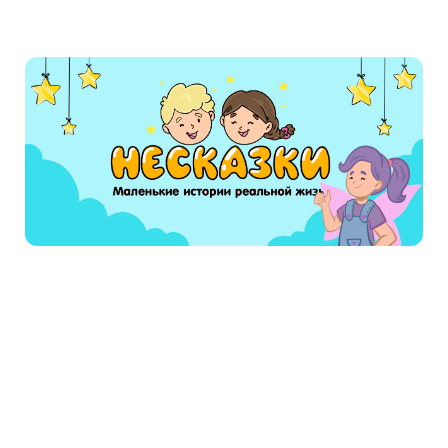
и любую другую сказку вы можете послушать
онлайн или сохранить у себя в формате mp3.
Сложно подобрать ребенку хорошую
аудиосказку, чтобы он мог послушать ее перед
сном. Мы советуем сказку для детей на ночь
Лунтик - Доброе дело Детскую сказку будет
удобно слушать на мобильном телефоне или
на планшете, ведь сайт специально
создавался для того чтобы родители могли
давать послушать лучшие аудио сказки детям
совершенно бесплатно и онлайн
Читают сейчас