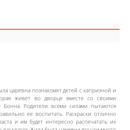
ыла царевна познакомят детей с капризной и
орая живет во дворце вместе со своими
е Бонна. Родители всеми силами пытаются
авильно ее воспитать. Раскраски отлично
аста и им будет интересно распечатать их
ик раскрасок Жила была царевна вошли много