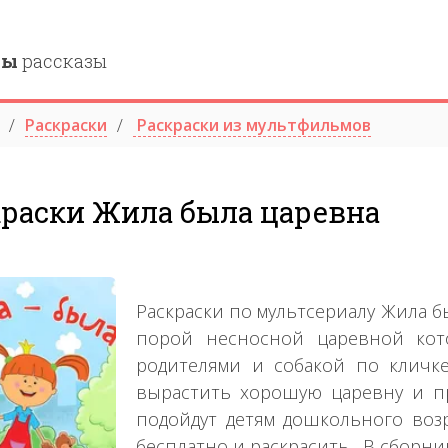
ны
рассказы
Раскраски
Раскраски из мультфильмов
краски Жила была царевна
Раскраски по мультсериалу Жила б
порой несносной царевной кот
родителями и собакой по кличк
вырастить хорошую царевну и пр
подойдут детям дошкольного возр
бесплатно и раскрасить . В сборн