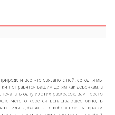
рироде и все что связано с ней, сегодня мы
инки понравятся вашим детям как девочкам, а
печатать одну из этих раскрасок, вам просто
осле чего откроется всплывающее окно, в
чать или добавить в избранное раскраску.
селыми и простыми или сложными, на любой