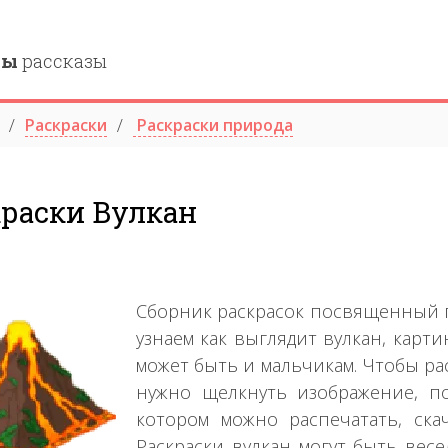
ны
рассказы
Раскраски
Раскраски природа
краски Вулкан
Сборник раскрасок посвященный п
узнаем как выглядит вулкан, карт
может быть и мальчикам. Чтобы рас
нужно щелкнуть изображение, п
котором можно распечатать, ска
Раскраски вулкан могут быть ве