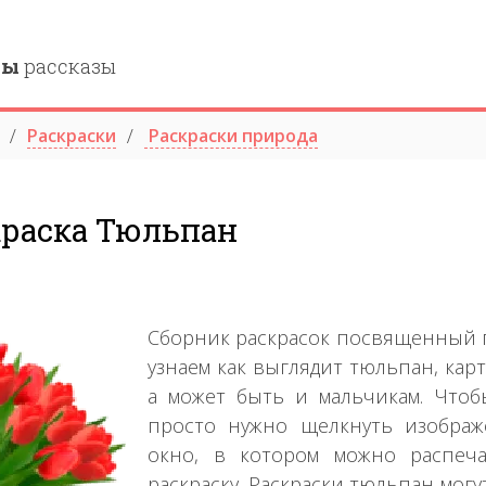
ны
рассказы
Раскраски
Раскраски природа
краска Тюльпан
Сборник раскрасок посвященный п
узнаем как выглядит тюльпан, кар
а может быть и мальчикам. Чтобы
просто нужно щелкнуть изображ
окно, в котором можно распеча
раскраску. Раскраски тюльпан мо