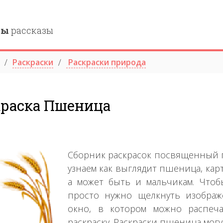
ны
рассказы
Раскраски
Раскраски природа
краска Пшеница
Сборник раскрасок посвященный п
узнаем как выглядит пшеница, кар
а может быть и мальчикам. Чтобы
просто нужно щелкнуть изображ
окно, в котором можно распеча
раскраску. Раскраски пшеница мо