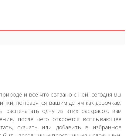
рироде и все что связано с ней, сегодня мы
ртинки понравятся вашим детям как девочкам,
 распечатать одну из этих раскрасок, вам
ение, после чего откроется всплывающее
тать, скачать или добавить в избранное
гут быть веселыми и простыми или сложными,