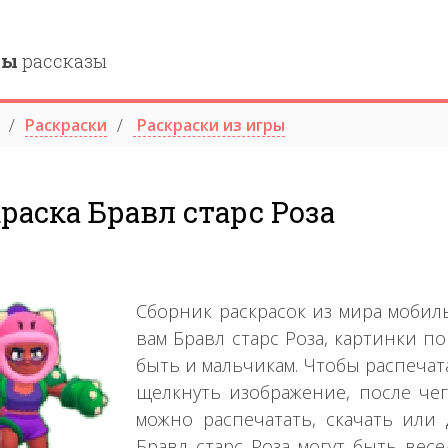
ны
рассказы
Раскраски
Раскраски из игры
раска Бравл старс Роза
Сборник раскрасок из мира мобил
вам Бравл старс Роза, картинки п
быть и мальчикам. Чтобы распечата
щелкнуть изображение, после че
можно распечатать, скачать или 
Бравл старс Роза могут быть ве