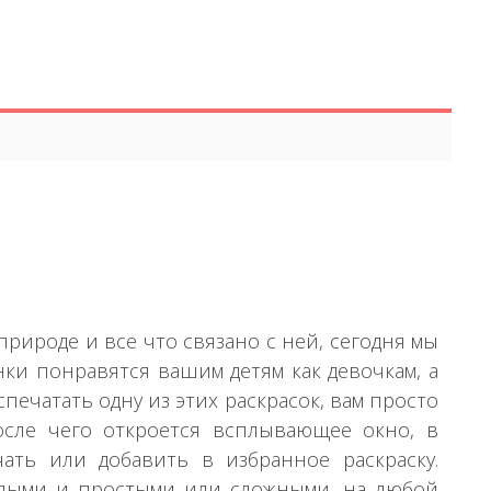
рироде и все что связано с ней, сегодня мы
инки понравятся вашим детям как девочкам, а
печатать одну из этих раскрасок, вам просто
осле чего откроется всплывающее окно, в
чать или добавить в избранное раскраску.
селыми и простыми или сложными, на любой