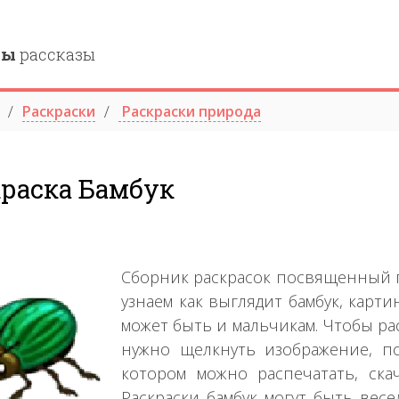
ны
рассказы
Раскраски
Раскраски природа
краска Бамбук
Сборник раскрасок посвященный п
узнаем как выглядит бамбук, карт
может быть и мальчикам. Чтобы рас
нужно щелкнуть изображение, п
котором можно распечатать, ска
Раскраски бамбук могут быть ве