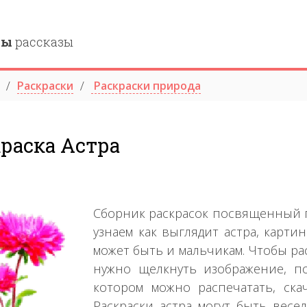
ны
рассказы
Раскраски
Раскраски природа
раска Астра
Сборник раскрасок посвященный п
узнаем как выглядит астра, карти
может быть и мальчикам. Чтобы рас
нужно щелкнуть изображение, п
котором можно распечатать, ска
Раскраски астра могут быть вес