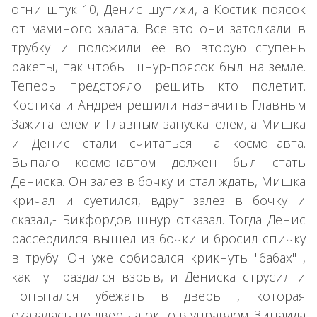
огни штук 10, Денис шутихи, а Костик поясок
от маминого халата. Все это они затолкали в
трубку и положили ее во вторую ступень
ракеты, так чтобы шнур-поясок был на земле.
Теперь предстояло решить кто полетит.
Костика и Андрея решили назначить Главным
Зажигателем и Главным запускателем, а Мишка
и Денис стали считаться на космонавта.
Выпало космонавтом должен был стать
Дениска. Он залез в бочку и стал ждать, Мишка
кричал и суетился, вдруг залез в бочку и
сказал,- Бикфордов шнур отказал. Тогда Денис
рассердился вышел из бочки и бросил спичку
в трубу. Он уже собирался крикнуть "бабах" ,
как тут раздался взрыв, и Дениска струсил и
попытался убежать в дверь , которая
оказалась не дверь а окно в управдом. Зинаида