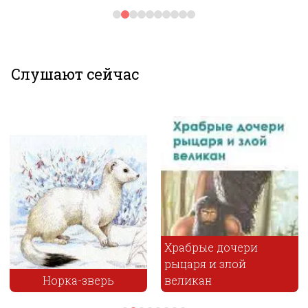
Слушают сейчас
Храбрые дочери
рыцаря и злой
великан
Сказка про бегемота