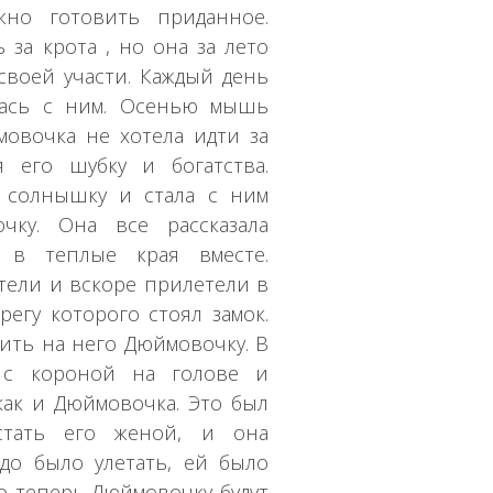
но готовить приданное.
за крота , но она за лето
воей участи. Каждый день
ась с ним. Осенью мышь
ймовочка не хотела идти за
 его шубку и богатства.
 солнышку и стала с ним
очку. Она все рассказала
 в теплые края вместе.
тели и вскоре прилетели в
регу которого стоял замок.
дить на него Дюймовочку. В
 с короной на голове и
как и Дюймовочка. Это был
стать его женой, и она
адо было улетать, ей было
то теперь Дюймовочку будут