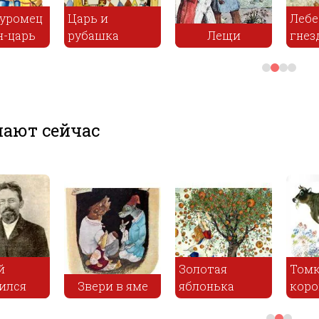
ное
Хрустальный
Медведь и три
Зла 
шар
сестры
чорт
ают сейчас
м -
С женой
Золо
поссорился
Звери в яме
ябло