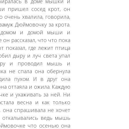
убиралась в доме мышки и
ши пришел сосед крот, он
 очень хвалила, говорила,
 замуж Дюймовочку за крота.
м домом и домой мыши и
 он рассказал, что что пока
т показал, где лежит птица
обил дыру и луч света упал
дыру и проводил мышь и
ка не спала она обернула
дила пухом. И в друг она
она оттаяла и ожила. Каждую
чке и ухаживать за ней. Ни
стала весна и как только
, она спрашивала не хочет
а откалывались ведь мышь
юймовочке что осенью она