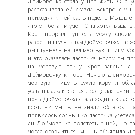
Дюймовочка стала у нее жить. Она 
рассказывала ей сказки. Вскоре к мы
приходил к ней раз в неделю Мышь его
что он богат и умен. Она хотел выдать
Крот прорыл туннель между свои
разрешил гулять там Дюймовочке. Так же
рыл туннель нашел мертвую птицу. Кро
и это оказалась ласточка, носом он пр
на мертвую птицу. Крот закрыл 
Дюймовочку к норе. Ночью Дюймовоч
мертвую птицу в сухую кору и обла
услышала, как бьётся сердце ласточки, 
ночь Дюймовочка стала ходить к ласто
крот, ни мышь не знали об этом. На
появилось солнышко ласточка улетела
ли Дюймовочка полететь с ней, но т
могла огорчиться. Мышь объявила Д