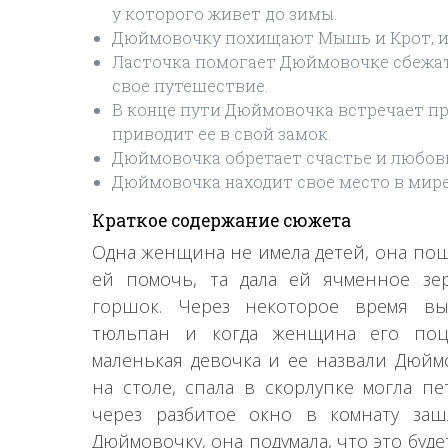
у которого живет до зимы.
Дюймовочку похищают Мышь и Крот, и о
Ласточка помогает Дюймовочке сбежат
свое путешествие.
В конце пути Дюймовочка встречает пр
приводит ее в свой замок.
Дюймовочка обретает счастье и любовь
Дюймовочка находит свое место в мире
Краткое содержание сюжета
Одна женщина не имела детей, она пош
ей помочь, та дала ей ячменное зе
горшок. Через некоторое время вы
тюльпан и когда женщина его поце
маленькая девочка и ее назвали Дюйм
на столе, спала в скорлупке могла пе
через разбитое окно в комнату заш
Дюймовочку, она подумала, что это буд