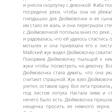
и унесла скорлупку с девочкой. Жаба п
посредине реки, чтобы она не убежал
гнездышко для Дюймовочки и ее сына.
им стало ее жаль, и они перегрызли ст
с Дюймовочкой поплыла вниз по реке.
и радовалась, что ей удалось спастись о
мотылек и она привязала его к листи
Майский жук видел Дюймовочку схватил 
Покормив Дюймовочку пыльцой к нему
жуки чтобы посмотреть на девочку. Вс
Дюймовочка стала думать, что она ужа
считают страшной. Жук взял Дюймовочк
улетел, оставив одну. Все лета прожил
под листом лопуха. Настала зима и с
нечего было есть. Дюймовочка пришла 
нищенка просить ее немного зерна.