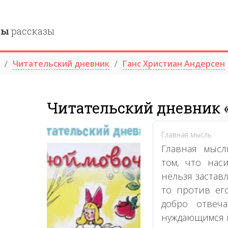
ны
рассказы
Читательский дневник
Ганс Христиан Андерсен
Читательский дневник
Главная мысль
Главная мысл
том, что нас
нельзя застав
то против ег
добро отвеч
нуждающимся в