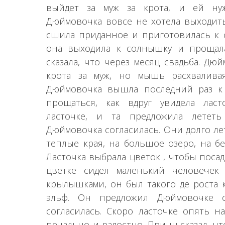
выйдет за муж за крота, и ей нуж
Дюймовочка вовсе не хотела выходить 
сшила приданное и приготовилась к с
она выходила к солнышку и прощал
сказала, что через месяц свадьба. Дю
крота за муж, но мышь расхваливая
Дюймовочка вышла последний раз к
прощаться, как вдруг увидела ласт
ласточке, и та предложила лететь
Дюймовочка согласилась. Они долго ле
теплые края, на большое озеро, на бе
Ласточка выбрала цветок , чтобы поса
цветке сидел маленький человечек
крылышками, он был такого де роста 
эльф. Он предложил Дюймовочке 
согласилась. Скоро ласточке опять н
печально и радостно. Принц сказал, ч