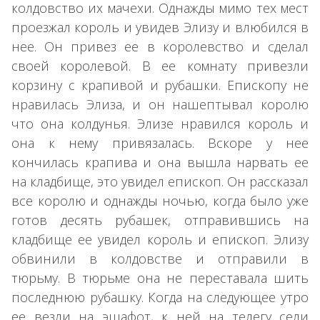
колдовство их мачехи. Однажды мимо тех мест
проезжал король и увидев Элизу и влюбился в
нее. Он привез ее в королевство и сделал
своей королевой. В ее комнату привезли
корзину с крапивой и рубашки. Епископу не
нравилась Элиза, и он нашептывал королю
что она колдунья. Элизе нравился король и
она к нему привязалась. Вскоре у нее
кончилась крапива и она вышла нарвать ее
на кладбище, это увидел епископ. Он рассказал
все королю и однажды ночью, когда было уже
готов десять рубашек, отправившись на
кладбище ее увидел король и епископ. Элизу
обвинили в колдовстве и отправили в
тюрьму. В тюрьме она не переставала шить
последнюю рубашку. Когда на следующее утро
ее везли на эшафот, к ней на телегу сели