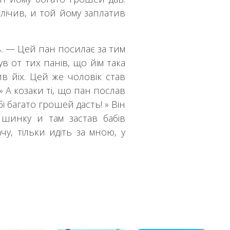
илічив, и той йому заплатив
. — Цей пан посилає за тим
в от тих панів, що йім така
ив йіх. Цей же чоловік став
» А козаки ті, що пан послав
бі багато грошей дасть! » Він
шинку и там застав бабів
чу, тільки идіть за мною, у