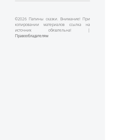
©2026 Папины сказки. Внимание! При
копировании материалов ссылка на
источник обязательна! |
Правообладателям