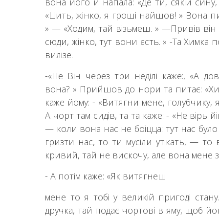
вона його и напала: «Де ти, сякій сину,
«Цить, жінко, я гроші найшов! » Вона 
» — «Ходим, тай візьмеш. » —Привів він й
сюди, жінко, тут вони єсть. » -Та Химка п
вилізе.
-«He Він через три неділі каже:, «А д
вона? » Прийшов до нори та питає: «Хи
каже йому: - «Витягни мене, голубчику, 
А чорт там сидів, та та каже: - «Не вірь й
— коли вона нас не боіцца: тут нас було
гризти нас, то ти мусіли утікать, — т
кривий, тай не вискочу, але вона мене з
- А потім каже: «Як витягнеш
мене то я тобі у великій пригоді стан
дручка, тай подає чортові в яму, щоб йо