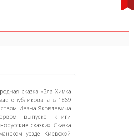
родная сказка «Зла Химка
вые опубликована в 1869
рством Ивана Яковлевича
первом выпуске книги
орусские сказки». Сказка
манском уезде Киевской