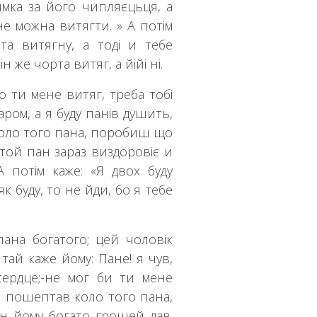
имка за його чипляєцьця, а
не можна витягти. » А потім
та витягну, а тоді и тебе
н же чорта витяг, а йійі ні.
що ти мене витяг, треба тобі
аром, а я буду панів душить,
оло того пана, поробиш що
, той пан зараз виздоровіє и
А потім каже: «Я двох буду
к буду, то не йди, бо я тебе
ана богатого; цей чоловік
тай каже йому: Пане! я чув,
сердце;-не мог би ти мене
, пошептав коло того пана,
ан йому богато грошей дав.