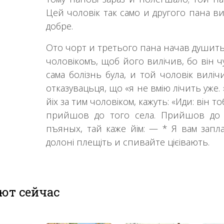
Цей чоловік так само и другого пана в
добре.
Ото чорт и третього пана начав душить
чоловікомъ, щоб його вилічив, бо він чу
сама болізнь була, и той чоловік виліч
отказувацьця, що «я не вмію лічить уже. 
йіх за тим чоловіком, кажуть: «Иди: він то
прийшов до того села. Прийшов до 
пъяных, тай каже йім: — * Я вам запла
долоні плещіть и спивайте цієівають.
ют сейчас