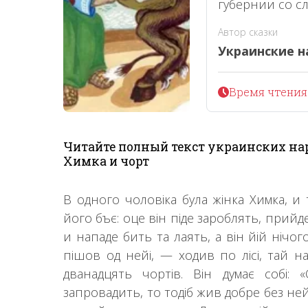
губернии со сл
Автор сказки
Украинские н
Время чтения 
Читайте полный текст украинских нар
Химка и чорт
В одного чоловіка була жінка Химка, и
його бъє: оце він піде зароблять, прийде
и нападе бить та лаять, а він йій нічог
пішов од нейі, — ходив по лісі, тай наг
дванадцять чортів. Він думає собі:
запровадить, то тодіб жив добре без ней