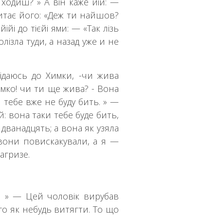
 ходиш? » А він каже йій: —
питає його: «Деж ти найшов?
ійі до тієйі ями: — «Так лізь
олізла туди, а назад уже и не
овідаюсь до Химки, -чи жива
мко! чи ти ще жива? - Вона
я тебе вже не буду бить. » —
ій: вона таки тебе буде бить,
 дванадцять; а вона як узяла
о вони повискакували, а я —
агризе.
у. » — Цей чоловік вирубав
го як небудь витягти. То що