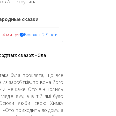
ов А. Петруняна.
ародные сказки
: 4 минут
Возраст 2-9 лет
одных сказок - Зла
 така була проклята, що все
 из заробітків, то вона його
о и не каже. Ото він колись
лядів яму, а в тій ямі було
 «Осюди як-би свою Химку
і «Ото приходить до дому, а