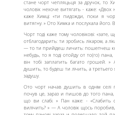
стане чорт чепляцьця за дручок, то Х
чоловік нехоче витягать - каже: «Двох 
каже Химці: «ти пидожди, поки я чор
витягну. » Ото Химка и послухала його. Ві
Чорт тоді каже тому чоловікові: «зате, 
отблагодарить: ти зробись лікаром, а лік
— то ти прийідеш личить: пошепчеш к
небудь, то я тоді отойду от то(го) пана
він тобі заплатить багато грошей. » 
душить, то будеш ти лічить, а третьего я
задушу.
Ото чорт начав душить в однім селі п
почув це, зараз и пишов до того пана, 
що ви слабі. » Пан каже: - «Слабить 
вилічить? » — А чоловік щось поробив
тому панові зараз и полегшало; той п