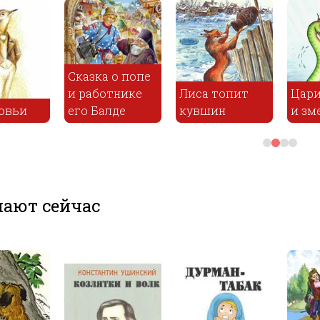
Повесть о том,
как один
мужик двух
 духов
генералов
Слон и Моська
прокормил
Се
ают сейчас