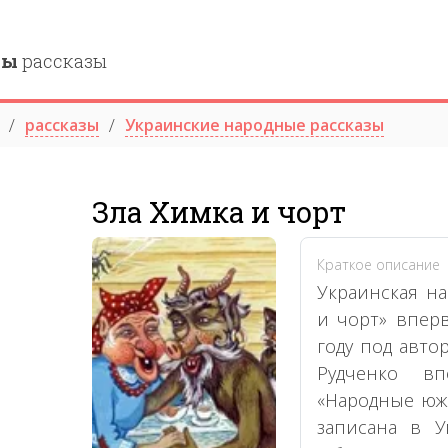
ны
рассказы
рассказы
Украинские народные рассказы
Зла Химка и чорт
Краткое описание
Украинская на
и чорт» впер
году под авто
Рудченко в
«Народные южн
записана в У