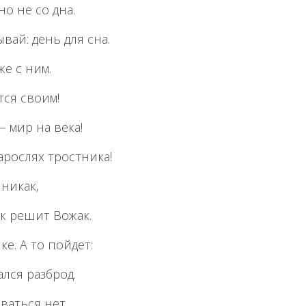
но не со дна.
вай: день для сна.
же с ним.
тся своим!
— мир на века!
арослях тростника!
 никак,
ак решит Вожак.
е. А то пойдет:
ался разброд.
ваться нет