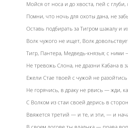
Мойся от носа и до хвоста, пей с глуби, 
Помни, что ночь для охоты дана, не забы
Оставь подбирать за Тигром шакалу и и
Волк чужого не ищет, Волк довольствуе
Тигр, Пантера, Медведь-князья; с ними 
Не тревожь Слона, не дразни Кабана в з
Ежели Стае твоей с чужой не разойтись
Не горячись, в драку не рвись — жди, к
С Волком из стаи своей дерись в сторонк
Ввяжется третий — и те, и эти, — и нач
В своем логове ты владыка — права вор