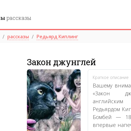
ны
рассказы
рассказы
Редьярд Киплинг
Закон джунглей
Краткое описание
Вашему внима
«Закон дж
английским
Редьярдом Кип
Бомбей — 18 
впервые напеч