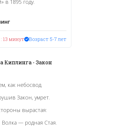
» в 1895 году.
линг
: 13 минут
Возраст 5-7 лет
а Киплинга - Закон
м, как небосвод.
рушив Закон, умрет.
 стороны вырастая:
а Волка — родная Стая.