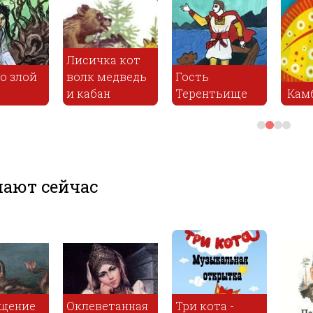
Медведь
Василій
Раз
ала-рыба
липовая нога
царевич
Нев
ают сейчас
Возвращение
Оклеветанная
Три к