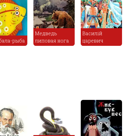
борчивая
еста
Тряпье
Лиса и рак
ота -