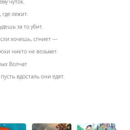
му чуток.
 где лежит.
дешь за то убит.
 если хочешь, сгниет —
охи никто не возьмет.
лых Волчат
пусть вдосталь они едят.