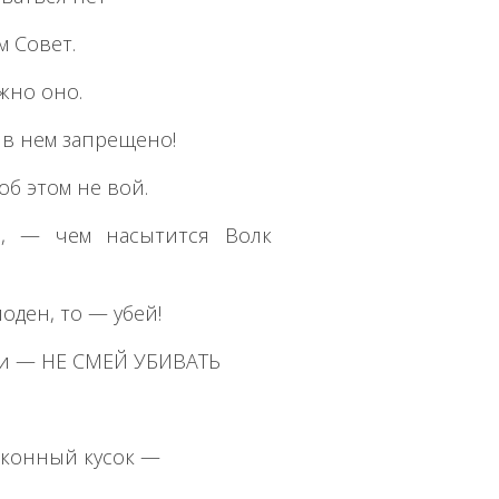
м Совет.
жно оно.
 в нем запрещено!
об этом не вой.
ь, — чем насытится Волк
оден, то — убей!
, и — НЕ СМЕЙ УБИВАТЬ
законный кусок —