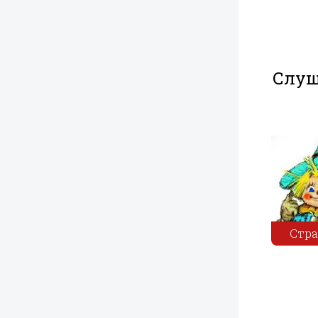
Слуш
Диво дивное,
Сражение у
Человек в
чудо чудное
чистой речки
футляре