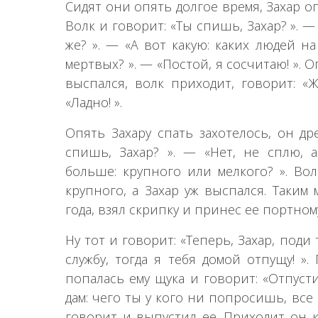
Сидят они опять долгое время, Захар оп
Волк и говорит: «Ты спишь, Захар? ». —
же? ». — «А вот какую: каких людей н
мертвых? ». — «Постой, я сосчитаю! ». 
выспался, волк приходит, говорит: «
«Ладно! ».
Опять Захару спать захотелось, он др
спишь, Захар? ». — «Нет, не сплю, а
больше: крупного или мелкого? ». Вол
крупного, а Захар уж выспался. Таким
года, взял скрипку и принес ее портном
Ну тот и говорит: «Теперь, Захар, под
службу, тогда я тебя домой отпущу! »
попалась ему щука и говорит: «Отпусти
дам: чего ты у кого ни попросишь, все
говорит и выпустил ее. Приходит он к