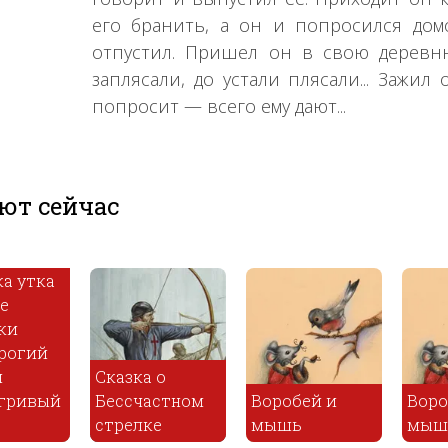
его бранить, а он и попросился дом
отпустил. Пришел он в свою деревню,
заплясали, до устали плясали... Зажил
попросит — всего ему дают...
ют сейчас
Сказка пр
перстень 
Воробей и
двенадца
мышь
Морока
винтах