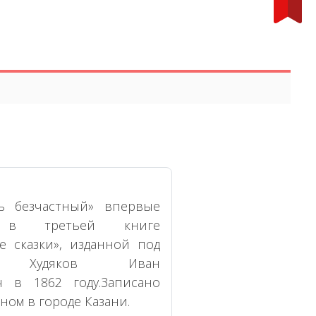
ръ безчастный» впервые
а в третьей книге
е сказки», изданной под
ом Худяков Иван
ч в 1862 году.Записано
ном в городе Казани.