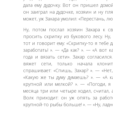
дала ему дудочку. Вот он пришел домой
он заиграл на дудочке, хозяин и ну пл
может, уж Захара умолил: «Перестань, лю
Ну, потом послал хозяин Захара к св
просить скрипку из букового лесу. Ну,
тот и говорит ему: «Скрипку-то я тебе д
заработать! ». — «Да как? ». — «А вот 
года и вязать сети». Захар согласилс
вяжет сети, только начала клони
спрашивает: «Спишь, Захар? ». — «Нет,
«Какую же ты думу думаешь? ». — «А 
крупной или мелкой? ». — «Погоди, я 
месяца три или четыре ходил, считал, 
Волк приходит: он уж опять за работо
крупной-то рыбы больше! ». — «Ну, ладно