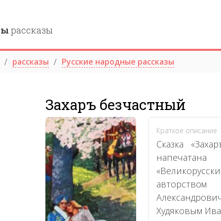
ны
рассказы
рассказы
Русские народные рассказы
Захаръ безчастный
Краткое описание
Сказка «Заха
напечатан
«Великорусски
авторств
Александрови
Худяковым Ива