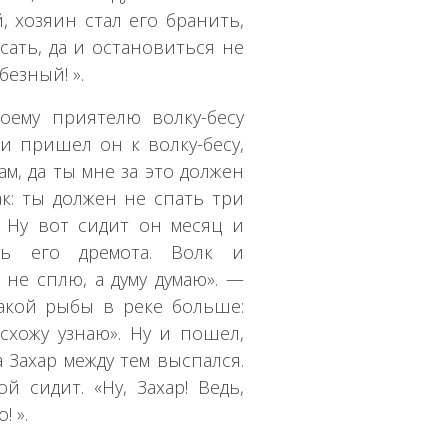
, хозяин стал его бранить,
ясать, да и остановиться не
безный! ».
оему приятелю волку-бесу
 и пришел он к волку-бесу,
ам, да ты мне за это должен
как: ты должен не спать три
я. Ну вот сидит он месяц и
ть его дремота. Волк и
 не сплю, а думу думаю». —
какой рыбы в реке больше:
схожу узнаю». Ну и пошел,
а Захар между тем выспался.
й сидит. «Ну, Захар! Ведь,
! ».