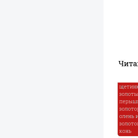
Чита
Свинка
золотая
щетинка утка
золотые
перышки
золоторогий
олень и
Сказка о
золотогривый
Бессчастном
Воробей и
конь
стрелке
мышь