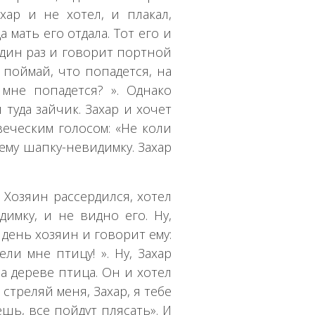
ахар и не хотел, и плакал,
 мать его отдала. Тот его и
Один раз и говорит портной
 поймай, что попадется, на
о мне попадется? ». Однако
 туда зайчик. Захар и хочет
веческим голосом: «Не коли
л ему шапку-невидимку. Захар
 Хозяин рассердился, хотел
имку, и не видно его. Ну,
 день хозяин и говорит ему:
ели мне птицу! ». Ну, Захар
на дереве птица. Он и хотел
 стреляй меня, Захар, я тебе
аешь, все пойдут плясать». И