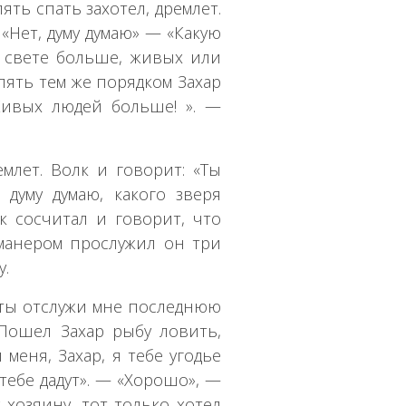
ять спать захотел, дремлет.
 «Нет, думу думаю» — «Какую
а свете больше, живых или
Опять тем же порядком Захар
Живых людей больше! ». —
емлет. Волк и говорит: «Ты
 думу думаю, какого зверя
к сосчитал и говорит, что
 манером прослужил он три
у.
и ты отслужи мне последнюю
. Пошел Захар рыбу ловить,
 меня, Захар, я тебе угодье
 тебе дадут». — «Хорошо», —
 хозяину, тот только хотел