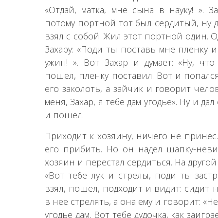
«Отдай, матка, мне сына в науку! ». З
потому портной тот был сердитый, ну да
взял с собой. Жил этот портной один. 
Захару: «Поди ты поставь мне пленку и
ужин! ». Вот Захар и думает: «Ну, чт
пошел, пленку поставил. Вот и попался
его заколоть, а зайчик и говорит чело
меня, Захар, я тебе дам угодье». Ну и да
и пошел.
Приходит к хозяину, ничего не принес.
его прибить. Но он надел шапку-невид
хозяин и перестал сердиться. На другой
«Вот тебе лук и стрелы, поди ты застр
взял, пошел, подходит и видит: сидит 
в нее стрелять, а она ему и говорит: «Не
угодье дам. Вот тебе дудочка, как заигр