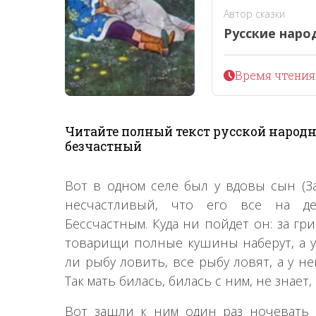
Автор сказки
Русские наро
Время чтения 
Читайте полный текст русской народн
безчастный
Вот в одном селе был у вдовы сын (За
несчастливый, что его все на д
Бессчастным. Куда ни пойдет он: за гри
товарищи полные кушины наберут, а у 
ли рыбу ловить, все рыбу ловят, а у нег
Так мать билась, билась с ним, не знает,
Вот зашли к ним один раз ночевать 