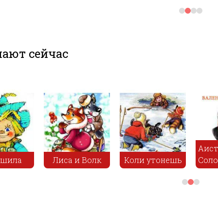
ают сейчас
Страшила
Лиса и Волк
Коли уто