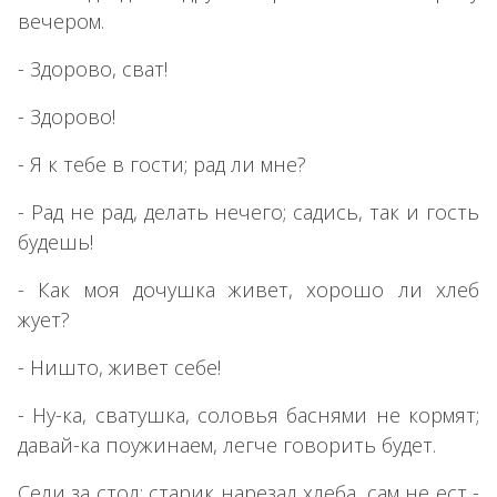
вечером.
- Здорово, сват!
- Здорово!
- Я к тебе в гости; рад ли мне?
- Рад не рад, делать нечего; садись, так и гость
будешь!
- Как моя дочушка живет, хорошо ли хлеб
жует?
- Ништо, живет себе!
- Ну-ка, сватушка, соловья баснями не кормят;
давай-ка поужинаем, легче говорить будет.
Сели за стол; старик нарезал хлеба, сам не ест -