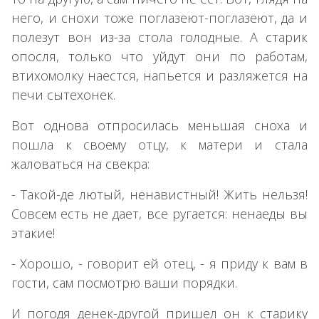
него, и снохи тоже поглазеют-поглазеют, да и
полезут вон из-за стола голодные. А старик
опосля, только что уйдут они по работам,
втихомолку наестся, напьется и разляжется на
печи сытехонек.
Вот однова отпросилась меньшая сноха и
пошла к своему отцу, к матери и стала
жаловаться на свекра:
- Такой-де лютый, ненавистный! Жить нельзя!
Совсем есть не дает, все ругается: ненаеды вы
этакие!
- Хорошо, - говорит ей отец, - я приду к вам в
гости, сам посмотрю ваши порядки.
И погодя денек-другой пришел он к старику