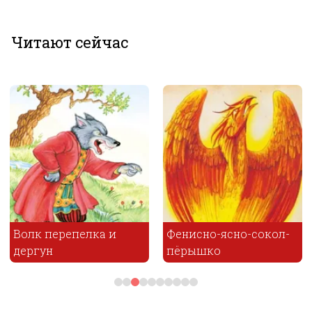
Читают сейчас
Волк перепелка и
Фенисно-ясно-сокол-
дергун
пёрышко