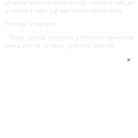
убежали; ходил я, ходил по аду, скучно стало, да
и пошел к тебе, дай мне службу какую-либо!
Господь и говорит:
- Поди, служба, выпроси у Михаила-архангела
ружье и стой на часах у райских дверей!
Пошел солдат к Михаилу-архангелу, выпросил
у него ружье да и стал на часы к райским
дверям. Вот стоял он так, долго ли, коротко ли,
и видит, что идет смерть, и прямо в рай.
Солдат загородил ей дорогу да и говорит:
- А тебе что надобно, старая? Пошла прочь!
Господь без моего доклада никого не примет!
Смерть и говорит: