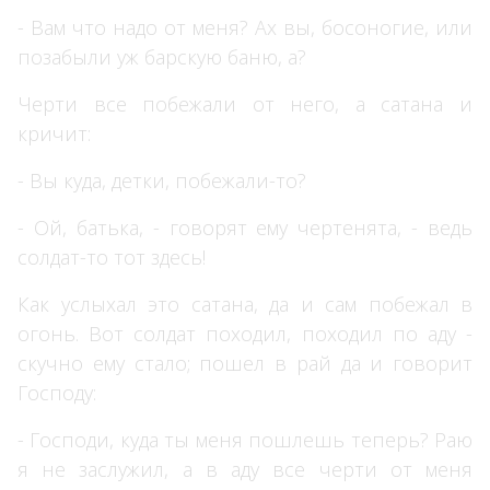
- Вам что надо от меня? Ах вы, босоногие, или
позабыли уж барскую баню, а?
Черти все побежали от него, а сатана и
кричит:
- Вы куда, детки, побежали-то?
- Ой, батька, - говорят ему чертенята, - ведь
солдат-то тот здесь!
Как услыхал это сатана, да и сам побежал в
огонь. Вот солдат походил, походил по аду -
скучно ему стало; пошел в рай да и говорит
Господу:
×
- Господи, куда ты меня пошлешь теперь? Раю
я не заслужил, а в аду все черти от меня