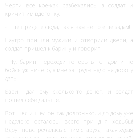
Черти все кое-как разбежались, а солдат и
кричит им вдогонку:
- Еще придете сюда, так я вам не то еще задам!
Наутро пришли мужики и отворили двери, а
солдат пришел к барину и говорит:
- Ну, барин, переходи теперь в тот дом и не
бойся уж ничего, а мне за труды надо на дорогу
дать!
Барин дал ему сколько-то денег, и солдат
пошел себе дальше.
Вот шел и шел он так долгонько, и до дому уже
недалеко осталось, всего три дня ходьбы!
Вдруг повстречалась с ним старуха, такая худая
да страшная, несет полную котомочку ножей,