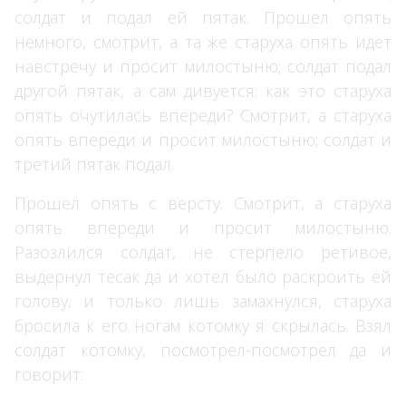
солдат и подал ей пятак. Прошел опять
немного, смотрит, а та же старуха опять идет
навстречу и просит милостыню; солдат подал
другой пятак, а сам дивуется: как это старуха
опять очутилась впереди? Смотрит, а старуха
опять впереди и просит милостыню; солдат и
третий пятак подал.
Прошел опять с версту. Смотрит, а старуха
опять впереди и просит милостыню.
Разозлился солдат, не стерпело ретивое,
выдернул тесак да и хотел было раскроить ей
голову, и только лишь замахнулся, старуха
бросила к его ногам котомку я скрылась. Взял
солдат котомку, посмотрел-посмотрел да и
говорит: