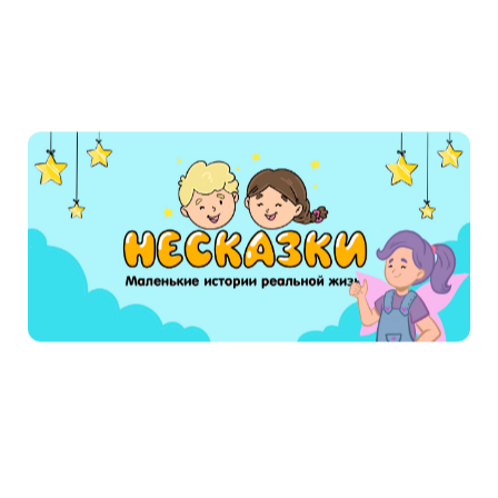
дверей ходить. Прошел на белом свете год,
смерть опять пришла спросить, каких на этот
год велит ей Господь людей морить.
Солдат отдал ей ружье, а сам и пошел к
Господу спросить, каких на этот год велит
смерти людей морить. Господь велел морить
самых матерых, а солдат опять и думает:
"А ведь у меня там есть еще братья да сестры и
знакомых много, а смерть как уморит, так мне с
ними и не повидаться больше! Нет, пусть же и
другой год погрызет дубов, а там, быть может,
нашего брата-солдата и миловать станет! "
Пришел да и послал смерть грызть самые
ядреные, матерые дубы.