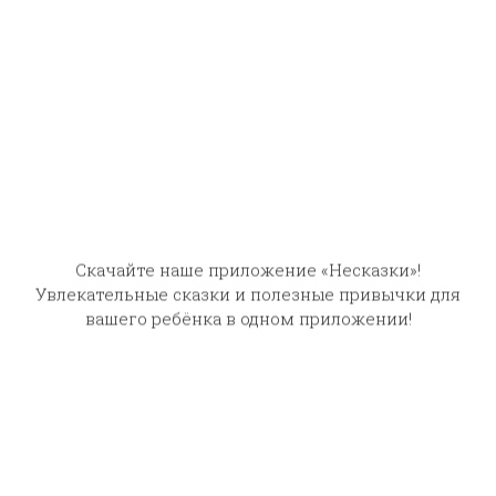
его. Вот солдат развязал мешок да и говорит:
вашего ребёнка в одном приложении!
- Смерть, жива ли ты?
- Ой, - говорит смерть, - едва не задохлась!
- Ну ладно, - говорит солдат. Открыл табакерку
с табаком, понюхал да и чихнул. Смерть и
говорит:
- Служивый, дай-ка мне!
Она все просила, что увидит у солдата.
Солдат и говорит:
- Да что, смерть, ведь тебе мало одной
щепотки, а поди сядь в табакерку да и нюхай
сколько захочешь; Только что смерть залезла
в табакерку, солдат захлопнул да и носил ее