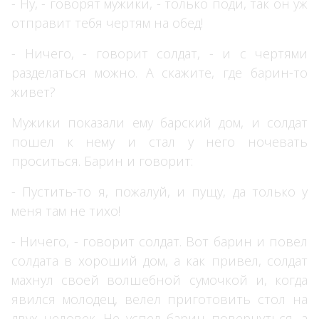
- Ну, - говорят мужики, - только поди, так он уж
отправит тебя чертям на обед!
- Ничего, - говорит солдат, - и с чертями
разделаться можно. А скажите, где барин-то
живет?
Мужики показали ему барский дом, и солдат
пошел к нему и стал у него ночевать
проситься. Барин и говорит:
- Пустить-то я, пожалуй, и пущу, да только у
меня там не тихо!
- Ничего, - говорит солдат. Вот барин и повел
солдата в хороший дом, а как привел, солдат
махнул своей волшебной сумочкой и, когда
явился молодец, велел приготовить стол на
двух человек. Не успел барин повернуться, а