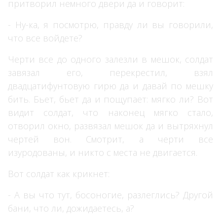
притворил немного двери да и говорит:
- Ну-ка, я посмотрю, правду ли вы говорили,
что все войдете?
Черти все до одного залезли в мешок, солдат
завязал его, перекрестил, взял
двадцатифунтовую гирю да и давай по мешку
бить. Бьет, бьет да и пощупает: мягко ли? Вот
видит солдат, что наконец мягко стало,
отворил окно, развязал мешок да и вытряхнул
чертей вон. Смотрит, а черти все
изуродованы, и никто с места не двигается.
Вот солдат как крикнет:
- А вы что тут, босоногие, разлеглись? Другой
бани, что ли, дожидаетесь, а?