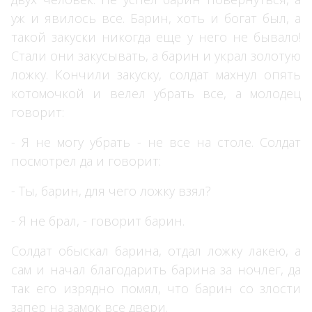
уж и явилось все. Барин, хоть и богат был, а
такой закуски никогда еще у него не бывало!
Стали они закусывать, а барин и украл золотую
ложку. Кончили закуску, солдат махнул опять
котомочкой и велел убрать все, а молодец
говорит:
- Я не могу убрать - не все на столе. Солдат
посмотрел да и говорит:
- Ты, барин, для чего ложку взял?
- Я не брал, - говорит барин.
Солдат обыскал барина, отдал ложку лакею, а
сам и начал благодарить барина за ночлег, да
так его изрядно помял, что барин со злости
запер на замок все двери.