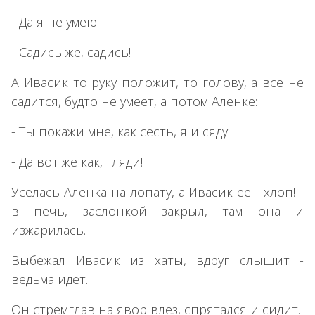
- Да я не умею!
- Садись же, садись!
А Ивасик то руку положит, то голову, а все не
садится, будто не умеет, а потом Аленке:
- Ты покажи мне, как сесть, я и сяду.
- Да вот же как, гляди!
Уселась Аленка на лопату, а Ивасик ее - хлоп! -
в печь, заслонкой закрыл, там она и
изжарилась.
Выбежал Ивасик из хаты, вдруг слышит -
ведьма идет.
Он стремглав на явор влез, спрятался и сидит.