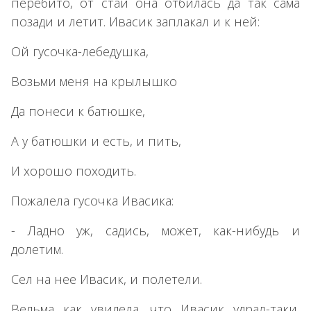
перебито, от стаи она отбилась да так сама
позади и летит. Ивасик заплакал и к ней:
Ой гусочка-лебедушка,
Возьми меня на крылышко
Да понеси к батюшке,
А у батюшки и есть, и пить,
И хорошо походить.
Пожалела гусочка Ивасика:
- Ладно уж, садись, может, как-нибудь и
долетим.
Сел на нее Ивасик, и полетели.
Ведьма как увидела, что Ивасик удрал-таки,