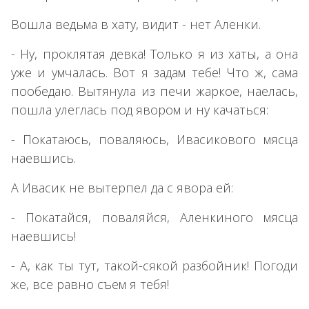
Вошла ведьма в хату, видит - нет Аленки.
- Ну, проклятая девка! Только я из хаты, а она
уже и умчалась. Вот я задам тебе! Что ж, сама
пообедаю. Вытянула из печи жаркое, наелась,
пошла улеглась под явором и ну качаться:
- Покатаюсь, поваляюсь, Ивасикового мясца
наевшись.
А Ивасик не вытерпел да с явора ей:
- Покатайся, поваляйся, Аленкиного мясца
наевшись!
- А, как ты тут, такой-сякой разбойник! Погоди
же, все равно съем я тебя!