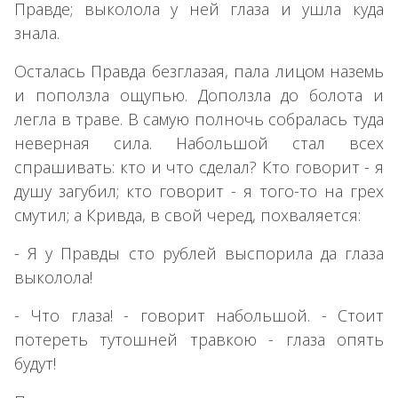
Правде; выколола у ней глаза и ушла куда
знала.
Осталась Правда безглазая, пала лицом наземь
и поползла ощупью. Доползла до болота и
легла в траве. В самую полночь собралась туда
неверная сила. Набольшой стал всех
спрашивать: кто и что сделал? Кто говорит - я
душу загубил; кто говорит - я того-то на грех
смутил; а Кривда, в свой черед, похваляется:
- Я у Правды сто рублей выспорила да глаза
выколола!
- Что глаза! - говорит набольшой. - Стоит
потереть тутошней травкою - глаза опять
будут!