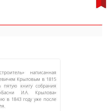
строитель» написанная
евичем Крыловым в 1815
в пятую книгу собрания
«Басни И.А. Крылова»
ю в 1843 году уже после
ля.