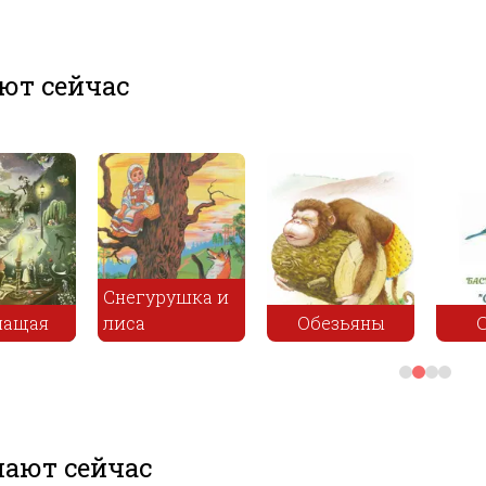
ют сейчас
Сме
Песня о вещем
пра
ница
Олеге
Сон
гре
ают сейчас