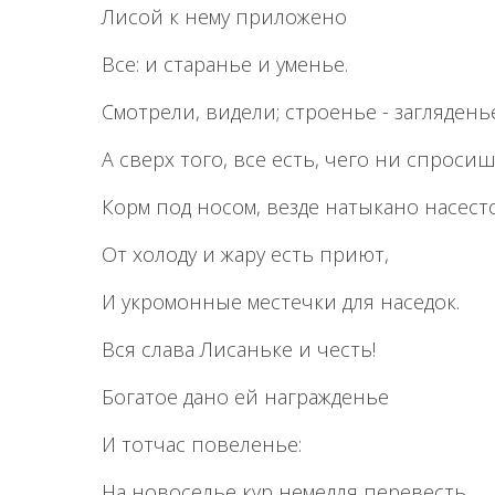
Лисой к нему приложено
Все: и старанье и уменье.
Смотрели, видели; строенье - загляденье
А сверх того, все есть, чего ни спросиш
Корм под носом, везде натыкано насесто
От холоду и жару есть приют,
И укромонные местечки для наседок.
Вся слава Лисаньке и честь!
Богатое дано ей награжденье
И тотчас повеленье:
На новоселье кур немедля перевесть.