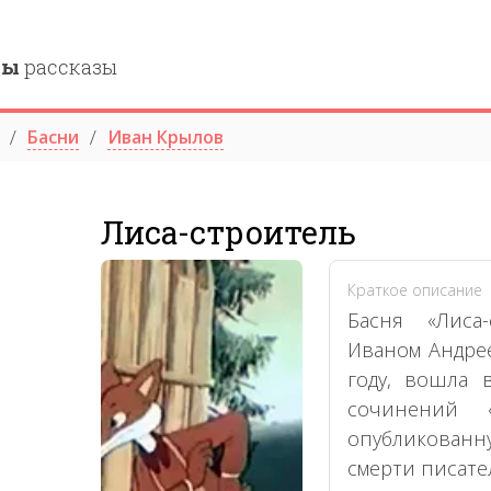
ны
рассказы
Басни
Иван Крылов
Лиса-строитель
Краткое описание
Басня «Лиса-
Иваном Андре
году, вошла 
сочинений 
опубликованну
смерти писате