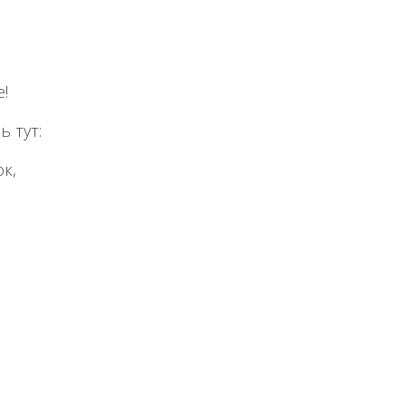
!
ь тут:
к,