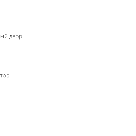
ный двор
тор.