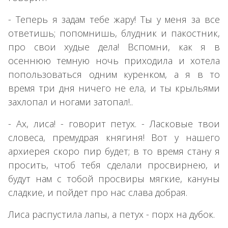
- Теперь я задам тебе жару! Ты у меня за все
ответишь; попомнишь, блудник и пакостник,
про свои худые дела! Вспомни, как я в
осеннюю темную ночь приходила и хотела
попользоваться одним куренком, а я в то
время три дня ничего не ела, и ты крыльями
захлопал и ногами затопал!..
- Ах, лиса! - говорит петух. - Ласковые твои
словеса, премудрая княгиня! Вот у нашего
архиерея скоро пир будет; в то время стану я
просить, чтоб тебя сделали просвирнею, и
будут нам с тобой просвиры мягкие, кануны
сладкие, и пойдет про нас слава добрая.
Лиса распустила лапы, а петух - порх на дубок.