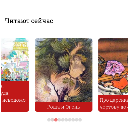
Читают сейчас
Про царенка Йвана и
Роща и Огонь
чортову дочку