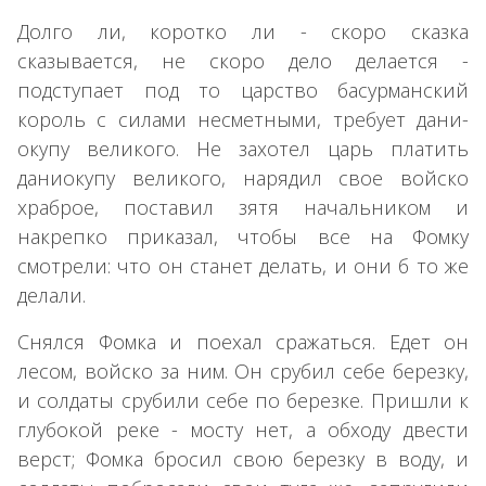
Долго ли, коротко ли - скоро сказка
сказывается, не скоро дело делается -
подступает под то царство басурманский
король с силами несметными, требует дани-
окупу великого. Не захотел царь платить
даниокупу великого, нарядил свое войско
храброе, поставил зятя начальником и
накрепко приказал, чтобы все на Фомку
смотрели: что он станет делать, и они б то же
делали.
Снялся Фомка и поехал сражаться. Едет он
лесом, войско за ним. Он срубил себе березку,
и солдаты срубили себе по березке. Пришли к
глубокой реке - мосту нет, а обходу двести
верст; Фомка бросил свою березку в воду, и