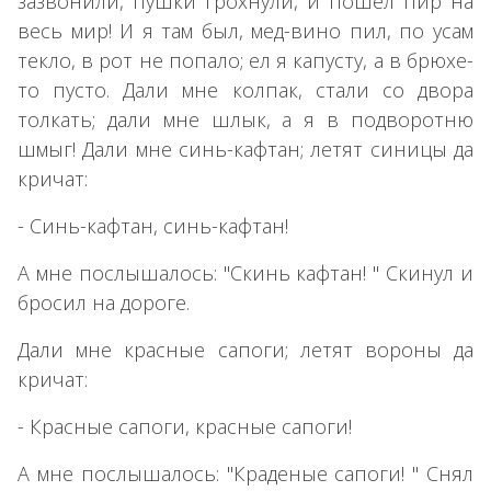
зазвонили, пушки грохнули, и пошел пир на
весь мир! И я там был, мед-вино пил, по усам
текло, в рот не попало; ел я капусту, а в брюхе-
то пусто. Дали мне колпак, стали со двора
толкать; дали мне шлык, а я в подворотню
шмыг! Дали мне синь-кафтан; летят синицы да
кричат:
- Синь-кафтан, синь-кафтан!
А мне послышалось: "Скинь кафтан! " Скинул и
бросил на дороге.
Дали мне красные сапоги; летят вороны да
кричат:
- Красные сапоги, красные сапоги!
А мне послышалось: "Краденые сапоги! " Снял