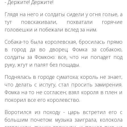
- Держите! Держите!
Глядя на него и солдаты сидели у огня голые, а
тут повскакивали, похватали горячие
головешки и побежали вслед за ним.
Собака-то была королевская, бросилась прямо
в город да во дворец; Фомка за собакою,
солдаты за Фомкою: все, что ни попадет под
руку, жгут и палят без пощады.
Поднялась в городе суматоха; король не знает,
что делать с испугу, стал просить замирения.
Фомка на то не согласен; взял короля в плен и
покорил все его королевство.
Воротился из походу - царь встретил его с
большим почетом: музыка заиграла, колокола