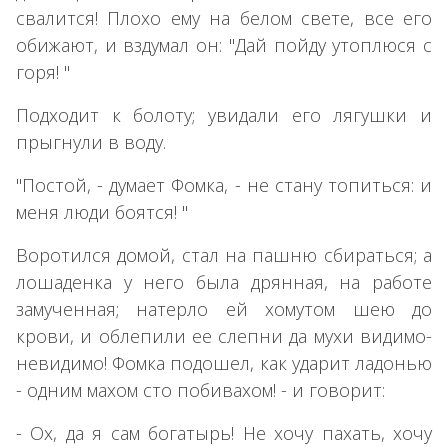
свалится! Плохо ему на белом свете, все его
обижают, и вздумал он: "Дай пойду утоплюся с
горя! "
Подходит к болоту; увидали его лягушки и
прыгнули в воду.
"Постой, - думает Фомка, - не стану топиться: и
меня люди боятся! "
Воротился домой, стал на пашню сбираться; а
лошаденка у него была дрянная, на работе
замученная; натерло ей хомутом шею до
крови, и облепили ее слепни да мухи видимо-
невидимо! Фомка подошел, как ударит ладонью
- одним махом сто побивахом! - и говорит:
- Ох, да я сам богатырь! Не хочу пахать, хочу