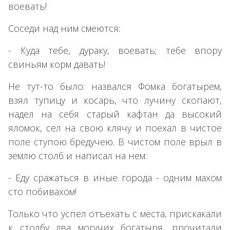
воевать!
Соседи над ним смеются:
- Куда тебе, дураку, воевать; тебе впору
свиньям корм давать!
Не тут-то было: назвался Фомка богатырем,
взял тупицу и косарь, что лучину скопают,
надел на себя старый кафтан да высокий
яломок, сел на свою клячу и поехал в чистое
поле ступою бредучею. В чистом поле врыл в
землю столб и написал на нем:
- Еду сражаться в иные города - одним махом
сто побивахом!
Только что успел отъехать с места, прискакали
к столбу два могучих богатыря, прочитали