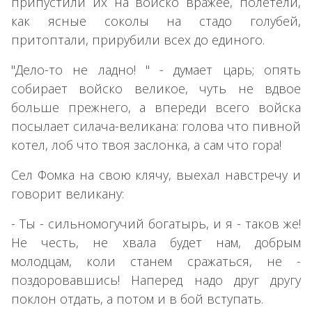
припустили их на войско вражее, полетели,
как ясные соколы на стадо голубей,
притоптали, прирубили всех до единого.
"Дело-то не ладно! " - думает царь; опять
собирает войско великое, чуть не вдвое
больше прежнего, а впереди всего войска
посылает силача-великана: голова что пивной
котел, лоб что твоя заслонка, а сам что гора!
Сел Фомка на свою клячу, выехал навстречу и
говорит великану:
- Ты - сильномогучий богатырь, и я - таков же!
Не честь, не хвала будет нам, добрым
молодцам, коли станем сражаться, не -
поздоровавшись! Наперед надо друг другу
поклон отдать, а потом и в бой вступать.