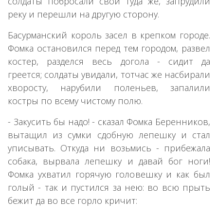
солдаты побросали свои туда же, запрудили
реку и перешли на другую сторону.
Басурманский король засел в крепком городе.
Фомка остановился перед тем городом, развел
костер, разделся весь догола - сидит да
греется; солдаты увидали, тотчас же насбирали
хворосту, нарубили поленьев, запалили
костры по всему чистому полю.
- Закусить бы надо! - сказал Фомка Беренников,
вытащил из сумки сдобную лепешку и стал
уписывать. Откуда ни возьмись - прибежала
собака, вырвала лепешку и давай бог ноги!
Фомка ухватил горячую головешку и как был
голый - так и пустился за нею: во всю прыть
бежит да во все горло кричит: