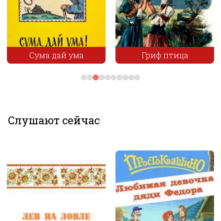
Сума дай ума
Гриф птица
×
Слушают сейчас