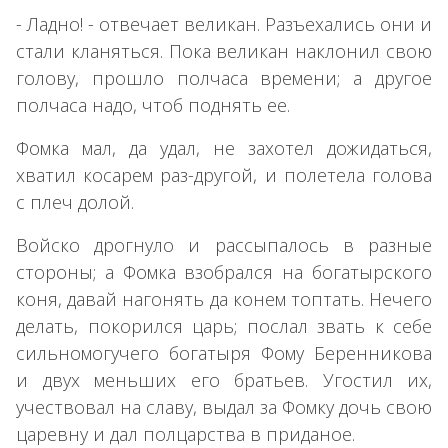
- Ладно! - отвечает великан. Разъехались они и
стали кланяться. Пока великан наклонил свою
голову, прошло полчаса времени; а другое
полчаса надо, чтоб поднять ее.
Фомка мал, да удал, не захотел дожидаться,
хватил косарем раз-другой, и полетела голова
с плеч долой.
Войско дрогнуло и рассыпалось в разные
стороны; а Фомка взобрался на богатырского
коня, давай нагонять да конем топтать. Нечего
делать, покорился царь; послал звать к себе
сильномогучего богатыря Фому Беренникова
и двух меньших его братьев. Угостил их,
учествовал на славу, выдал за Фомку дочь свою
царевну и дал полцарства в приданое.