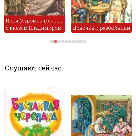
Илья Муромец в ссоре
с князем Владимиром
Девочка и разбойники
Слушают сейчас