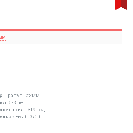
мм
р:
Братья Гримм
аст:
6-8
лет
написания:
1819 год
ельность:
0:05:00