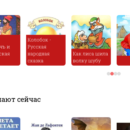
Незграмотная
деревня
Как лиса шила
волку шубу
Репа
ают сейчас