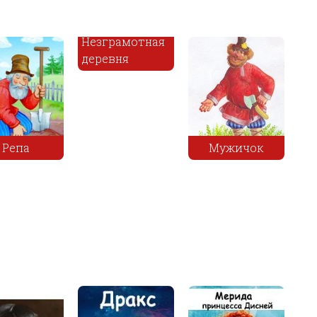
Иван-царевич
и Марфа-
Старая
Мужичок
царевна
нищенка