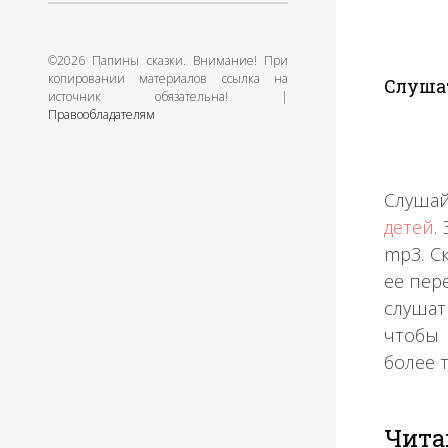
©2026 Папины сказки. Внимание! При
копировании материалов ссылка на
Слушат
источник обязательна! |
Правообладателям
Слушай
детей
.
mp3. С
ее пере
слушат
чтобы 
более 
Чита