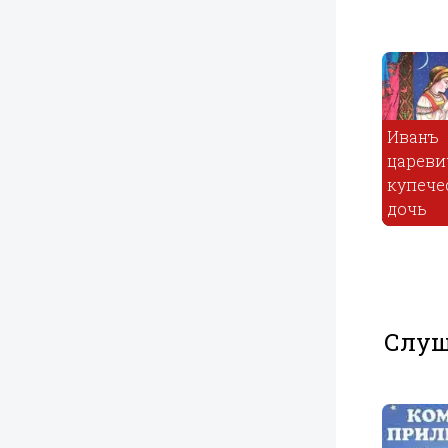
Иванъ
Колобок -
царевичъ и
Русская
купеческая
народная
Три мужика
дочь
сказка
Слуш