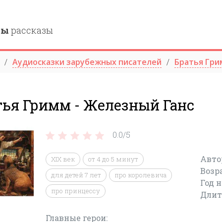
ны
рассказы
Аудиосказки зарубежных писателей
Братья Гри
тья Гримм - Железный Ганс
0.0/
5
Авто
XIX век
от 4 до 5 минут
Возр
для детей 7 лет
про королевича
Год 
про принцессу
Длит
Главные герои: