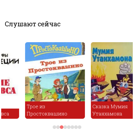
Слушают сейчас
Трое из
Сказка Мумия
Простоквашино
Утанхамона