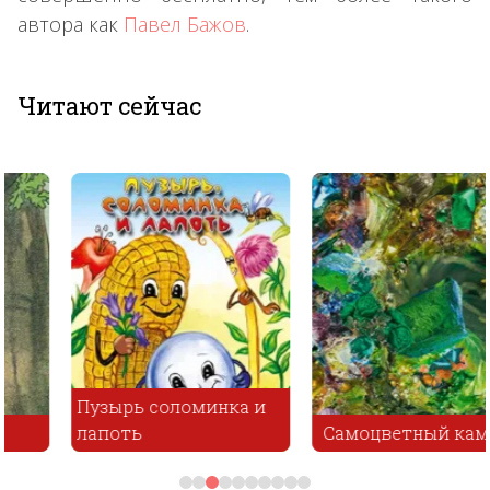
автора как
Павел Бажов
.
Читают сейчас
Пузырь соломинка и
лапоть
Самоцветный камень